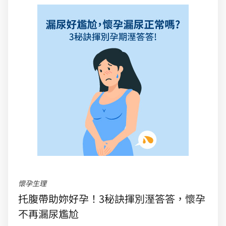
懷孕生理
托腹帶助妳好孕！3秘訣揮別溼答答，懷孕
不再漏尿尷尬