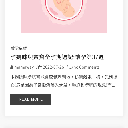
懷孕生理
孕媽咪與寶寶全孕期週記:懷孕第37週
mamaway
/
2022-07-26
/
no Comments
本週媽咪膀胱可能會感覺刺刺地，彷彿觸電一樣，先別擔
心!這是因為子宮漸漸落入骨盆，壓迫到膀胱的現象!而...
READ MORE