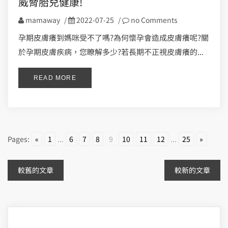
威脅胎兒健康!
mamaway
/
2022-07-25
/
no Comments
孕期皮膚癢到媽咪受不了嗎?為何懷孕會造成皮膚癢呢?關
於孕期皮膚疾病，您瞭解多少?若長期不正視皮膚癢的...
READ MORE
Pages:
«
1
...
6
7
8
9
10
11
12
...
25
»
文
較舊的文章
較新的文章
章
導