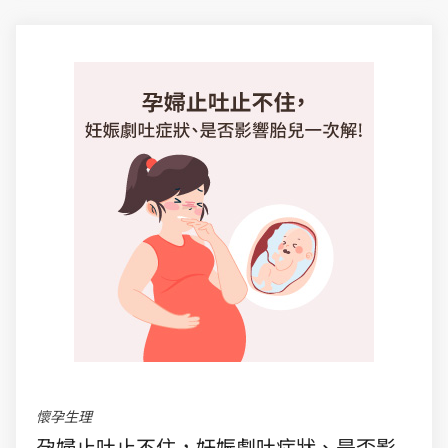
懷孕生理
孕婦止吐止不住，妊娠劇吐症狀、是否影