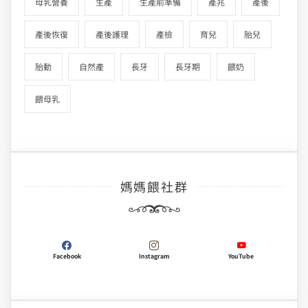
母乳營養
生產
生產前準備
產兆
產後
產後恢復
產後護理
產檢
育兒
胎兒
胎動
自然產
長牙
長牙期
餵奶
餵母乳
媽媽餵社群
Facebook
Instagram
YouTube