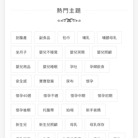
熱門主題
剖腹產
副食品
包巾
哺乳
哺餵母乳
坐月子
嬰兒不睡覺
嬰兒哭鬧
嬰兒照顧
嬰兒用品
嬰兒睡眠
孕吐
孕婦飲食
安全感
寶寶發展
尿布
懷孕
懷孕40週
懷孕不適
懷孕中期
懷孕初期
懷孕後期
托腹帶
拍嗝
新手爸媽
新生兒
新生兒照顧
母乳
母乳保存