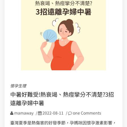
懷孕生理
中暑好難受!熱衰竭、熱痙攣分不清楚?3招
遠離孕婦中暑
mamaway
/
2022-08-11
/
one Comments
臺灣夏季是熱傷害的好發季節，孕媽咪因懷孕激素影響，