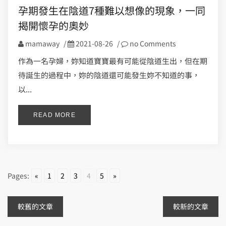
孕期發生在陰道7種難以想像的現象，一同
揭開懷孕的奧妙
mamaway
/
2021-08-26
/
no Comments
作為一名孕婦，妳知道寶寶最有可能從陰道生出，但在期
待誕生的過程中，妳的陰道還可能發生妳不知道的事，
以...
READ MORE
Pages:
«
1
2
3
4
5
»
文
較舊的文章
較新的文章