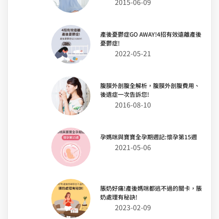
2015-06-09
產後憂鬱症GO AWAY!4招有效遠離產後
憂鬱症!
2022-05-21
腹膜外剖腹全解析，腹膜外剖腹費用、
後遺症一次告訴您!
2016-08-10
孕媽咪與寶寶全孕期週記:懷孕第15週
2021-05-06
脹奶好痛!產後媽咪都逃不過的關卡，脹
奶處理有秘訣!
2023-02-09