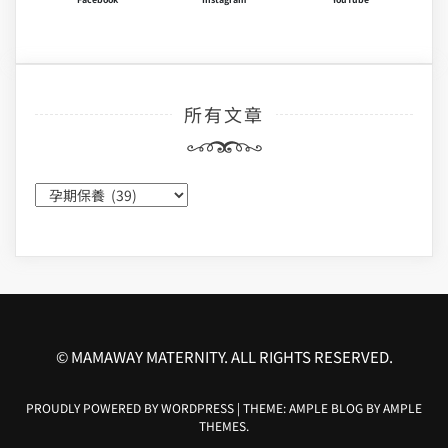
所有文章
所
有
文
章
© MAMAWAY MATERNITY. ALL RIGHTS RESERVED.
PROUDLY POWERED BY WORDPRESS
|
THEME: AMPLE BLOG BY
AMPLE
THEMES
.