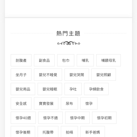
熱門主題
剖腹產
副食品
包巾
哺乳
哺餵母乳
坐月子
嬰兒不睡覺
嬰兒哭鬧
嬰兒照顧
嬰兒用品
嬰兒睡眠
孕吐
孕婦飲食
安全感
寶寶發展
尿布
懷孕
懷孕40週
懷孕不適
懷孕中期
懷孕初期
懷孕後期
托腹帶
拍嗝
新手爸媽