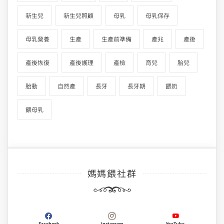
新生兒
新生兒照顧
母乳
母乳保存
母乳營養
生產
生產前準備
產兆
產後
產後恢復
產後護理
產檢
育兒
胎兒
胎動
自然產
長牙
長牙期
餵奶
餵母乳
媽媽餵社群
Facebook
Instagram
YouTube