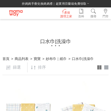
持媽媽手冊兌換媽媽禮｜超實用芬蘭箱免費領取 ~
產後
護理之家
百科
搜尋
門市
口水巾|洗澡巾
首頁
商品列表
寶寶
紗布巾｜紙巾
口水巾|洗澡巾
篩選