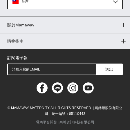
台灣
Global
關於Mamaway
印尼
門市據點
最新消息
品牌故事
人力招募
媒體花絮
隱私權聲明
CSR企業社會責任
菲律賓
購物指南
購物常見問題
退換貨問題
儲值金使用條款
購買儲值金
發票問題
會員權益
線上留言
吸乳器-免費體驗
馬來西亞
訂閱電子報
送出
© MAMAWAY MATERNITY. ALL RIGHTS RESERVED. | 媽媽餵股份有限公
司 統一編號：85110443
電商平台開發 |
尚峪資訊科技有限公司