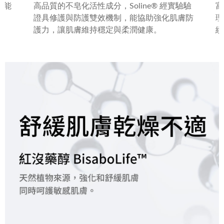
，能
高品質的不皂化活性成分，Soline® 經實驗驗
富
證具修護與防護雙效機制，能協助強化肌膚防
理
護力，讓肌膚維持穩定與柔潤健康。
續