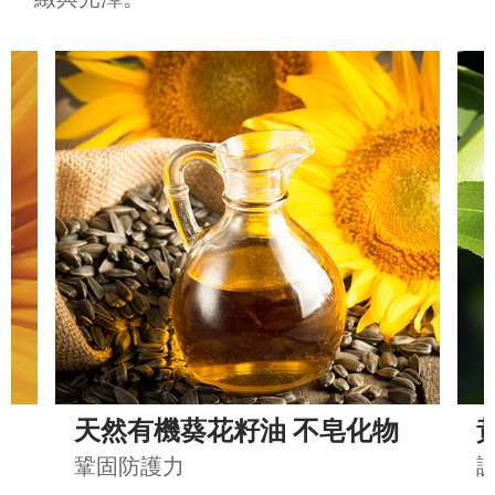
天然有機葵花籽油 不皂化物
鞏固防護力