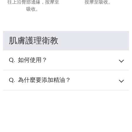
往上沿臀部邊緣，按摩至
按摩至吸收。
吸收。
肌膚護理衛教
如何使用？
一天2-3次，先油後乳，油品深度潤澤，乳液做最後的
為什麼要添加精油？
長效鎖水，一天2次保持肌膚彈力。
女性在懷孕時，希望給身體最天然無害的呵護，體質改
變比較敏感，要避免使用化學香精，而精油是大自然賜
予的珍貴禮物，透過按摩身體吸收改善狀況，透過嗅吸
幫助放鬆舒壓，保持愉快的心情，快樂迎接小生命。