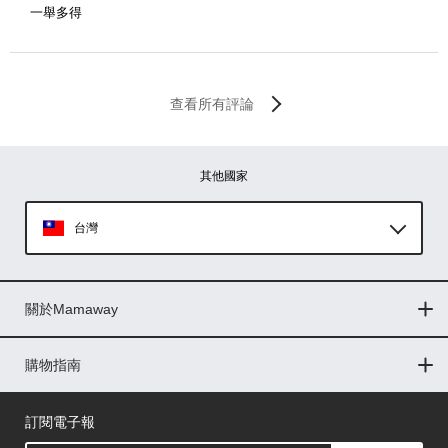
一舉多得
查看所有評論
其他國家
台灣
Global
關於Mamaway
印尼
門市據點
最新消息
品牌故事
人力招募
媒體花絮
隱私權聲明
CSR企業社會責任
菲律賓
購物指南
購物常見問題
退換貨問題
儲值金使用條款
購買儲值金
發票問題
會員權益
線上留言
吸乳器-免費體驗
馬來西亞
訂閱電子報