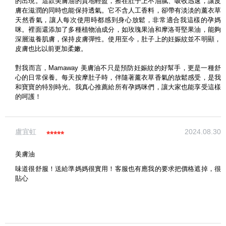
的出現。這款美膚油的質地輕盈，擦在肚子上不油膩、吸收迅速，讓皮
膚在滋潤的同時也能保持透氣。它不含人工香料，卻帶有淡淡的薰衣草
(圖片格式限jpg、jpeg)
天然香氣，讓人每次使用時都感到身心放鬆，非常適合我這樣的孕媽
咪。裡面還添加了多種植物油成分，如玫瑰果油和摩洛哥堅果油，能夠
深層滋養肌膚，保持皮膚彈性。使用至今，肚子上的妊娠紋並不明顯，
圖片上傳
圖片上傳
圖片上傳
圖片上傳
圖片上傳
皮膚也比以前更加柔嫩。
對我而言，Mamaway 美膚油不只是預防妊娠紋的好幫手，更是一種舒
心的日常保養。每天按摩肚子時，伴隨著薰衣草香氣的放鬆感受，是我
和寶寶的特別時光。我真心推薦給所有孕媽咪們，讓大家也能享受這樣
的呵護！
盧宜虹
2024.08.30
美膚油
味道很舒服！送給準媽媽很實用！客服也有應我的要求把價格遮掉，很
貼心