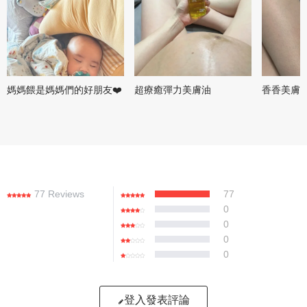
媽媽餵是媽媽們的好朋友❤️
超療癒彈力美膚油
香香美膚
77 Reviews
77
0
0
0
0
登入發表評論