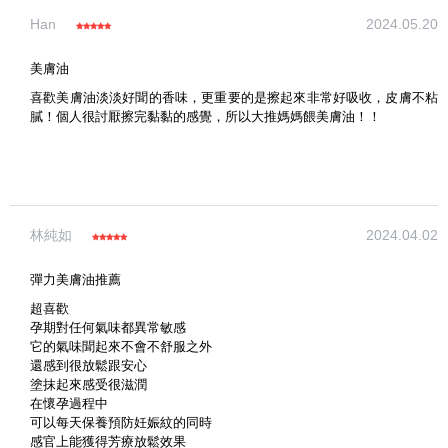
Han
2024.05.20
美膚油
喜歡美膚油淡淡好聞的香味，更重要的是擦起來非常好吸收，皮膚不粘
膩！個人很討厭擦完黏黏的感覺，所以大推媽媽餵美膚油！！
林純如
2024.04.02
彈力美膚油推薦
超喜歡
孕期對任何氣味都異常敏感
它的氣味聞起來不會不舒服之外
還感到很放鬆跟安心
塗抹起來感受很滋潤
在懷孕過程中
可以每天保養預防妊娠紋的同時
感官上能獲得芳療放鬆效果