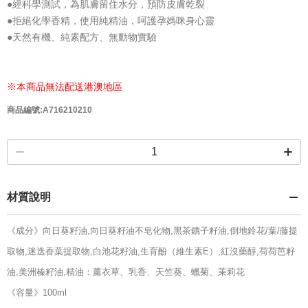
●經科學測試，為肌膚留住水分，預防皮膚乾裂
●拒絕化學香精，使用純精油，呵護孕媽咪身心靈
●天然有機、純素配方、無動物實驗
※本商品無法配送港澳地區
商品編號:A716210210
材質說明
《成分》向日葵籽油,向日葵籽油不皂化物,黑茶鑣子籽油,倒地鈴花/葉/藤提
取物,迷迭香葉提取物,白池花籽油,生育酚（維生素E）,紅沒藥醇,荷荷芭籽
油,美洲榛籽油,精油：薰衣草、乳香、天竺葵、蠟菊、茉莉花
《容量》100ml