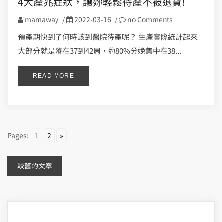
4大產兆症狀，讓妳輕鬆待產不被退貨!
mamaway
/
2022-03-16
/
no Comments
預產期快到了何時該到醫院待產呢？ 生產實際統計起來
大部分就是落在37到42周，約80%分娩集中在38...
READ MORE
Pages:
1
2
»
文
較舊的文章
章
導