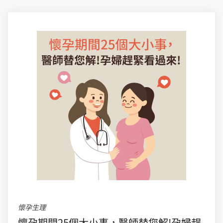
懷孕生理
懷孕期間25個大小事，醫師替您解!孕婦趕