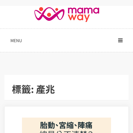
Skip
to
content
MENU
標籤:
產兆