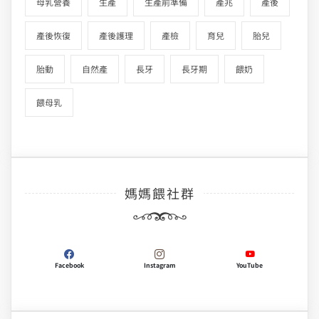
母乳營養
生產
生產前準備
產兆
產後
產後恢復
產後護理
產檢
育兒
胎兒
胎動
自然產
長牙
長牙期
餵奶
餵母乳
媽媽餵社群
Facebook
Instagram
YouTube