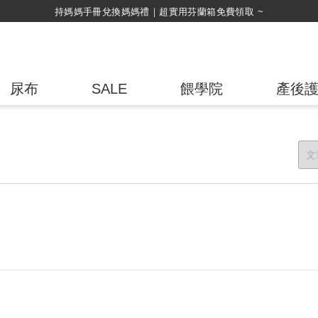
持媽媽手冊兌換媽媽禮｜超實用芬蘭箱免費領取 ~
尿布
SALE
餵學院
產後