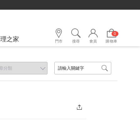
0
護理之家
門市
搜尋
會員
購物車