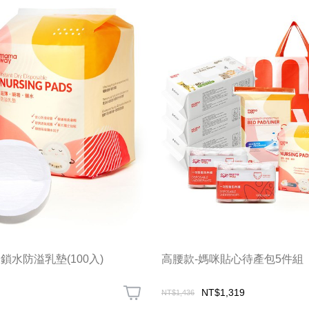
鎖水防溢乳墊(100入)
高腰款-媽咪貼心待產包5件組
NT$1,319
NT$1,436