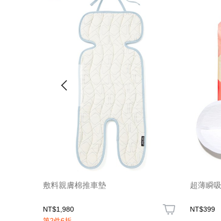
敷料親膚棉推車墊
超薄瞬吸
NT$1,980
NT$399
第2件6折