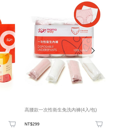
高腰款一次性衛生免洗內褲(4入/包)
媽寶待產
NT$299
N
NT$2,024