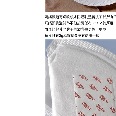
媽媽餵超薄瞬吸鎖水防溢乳墊解決了我所有
媽媽餵的溢乳墊不但超薄僅有
0.1CM
的厚度
而且比起其他牌子的溢乳墊更輕、更薄
每片只有
3g
感覺就像沒有使用一樣