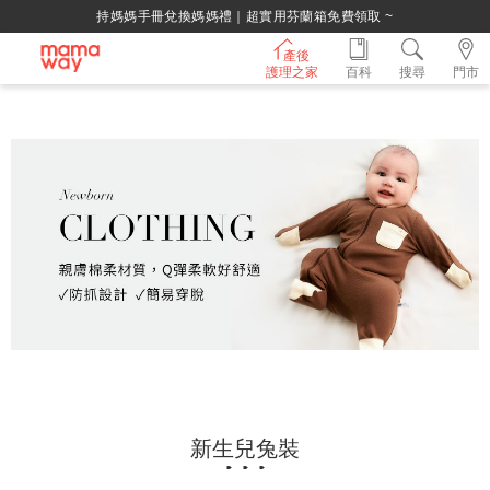
綁定LINE好友，500購物金立即折！
產後
護理之家
百科
搜尋
門市
新生兒兔裝