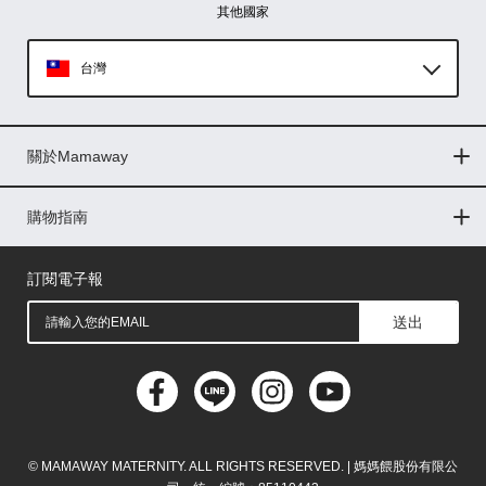
其他國家
台灣
Global
關於Mamaway
印尼
門市據點
最新消息
品牌故事
人力招募
媒體花絮
隱私權聲明
CSR企業社會責任
菲律賓
購物指南
購物常見問題
退換貨問題
儲值金使用條款
購買儲值金
發票問題
會員權益
線上留言
吸乳器-免費體驗
馬來西亞
訂閱電子報
送出
© MAMAWAY MATERNITY. ALL RIGHTS RESERVED. | 媽媽餵股份有限公