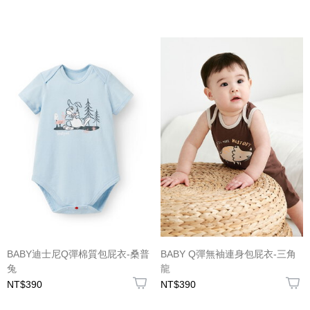
BABY迪士尼Q彈棉質包屁衣-桑普
BABY Q彈無袖連身包屁衣-三角
兔
龍
NT$390
NT$390