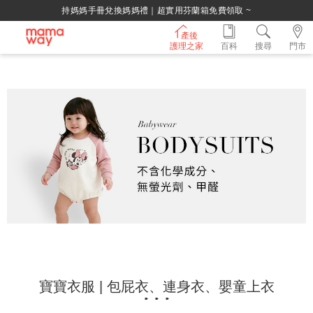
 ~
綁定LINE好友，500購物金立即折！
產後
護理之家
百科
搜尋
門市
寶寶衣服 | 包屁衣、連身衣、嬰童上衣