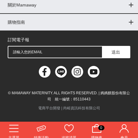
關於Mamaway
印尼
門市據點
最新消息
品牌故事
人力招募
媒體花絮
隱私權聲明
CSR企業社會責任
菲律賓
購物指南
購物常見問題
退換貨問題
儲值金使用條款
購買儲值金
發票問題
會員權益
線上留言
吸乳器-免費體驗
馬來西亞
訂閱電子報
送出
© MAMAWAY MATERNITY. ALL RIGHTS RESERVED. | 媽媽餵股份有限公
司 統一編號：85110443
電商平台開發 |
尚峪資訊科技有限公司
0
主選單
特惠活動
追蹤清單
購物車
會員