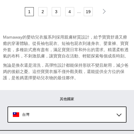
...
1
2
3
4
19
Mamaway的嬰幼兒衣服系列採用親膚材質設計，給予寶寶舒適又療
癒的穿著體驗。從長袖包屁衣、短袖包屁衣到連身衣、嬰童褲、寶寶
外套，多種款式應有盡有，滿足寶寶日常和外出的需求。精選柔軟透
氣的布料，不刺激肌膚，讓寶寶自在活動、輕鬆探索每個成長時刻。
無論是換衣還是清洗，高彈性設計都能保持形狀不變且耐用，減少爸
媽的後顧之憂。這些寶寶衣服不僅外觀美觀，還能提供全方位的保
護，是爸媽選擇嬰幼兒衣物的最佳夥伴。
其他國家
台灣
Global