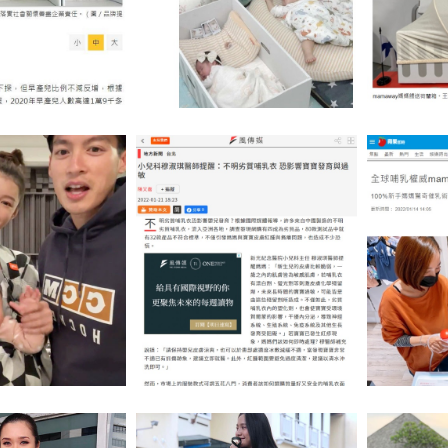
入早產兒市場 善盡
今日新聞報導 喬治王子睡紙箱
蘋果新聞網
社會責任
巾讓寶寶一秒哄睡
風傳媒報導