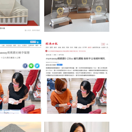
報導 育兒必備芬蘭箱
2021媽媽寶寶 婦幼菁品大賞
蘋果日報報導
經濟日報報導