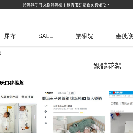
持媽媽手冊兌換媽媽禮｜超實用芬蘭箱免費領取 ~
尿布
SALE
餵學院
產後
絮
媒體花絮
咪口碑推薦