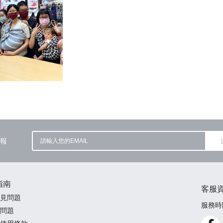
0背巾保證班
報
指南
客服
見問題
服務時間
問題