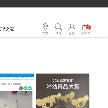
0
護理之家
門市
搜尋
會員
購物車