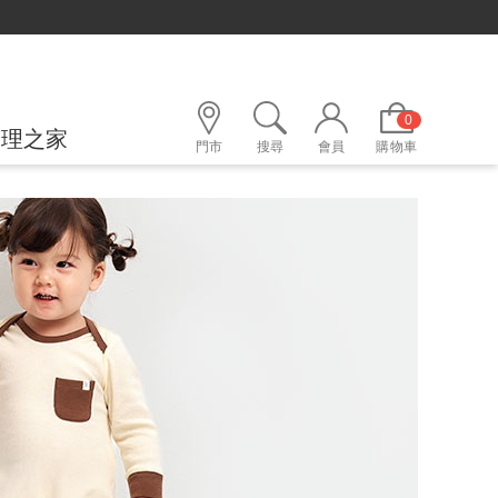
立即折！
0
護理之家
門市
搜尋
會員
購物車