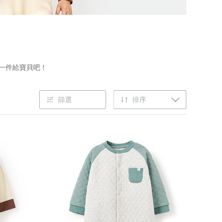
挑一件給寶貝吧！
篩選