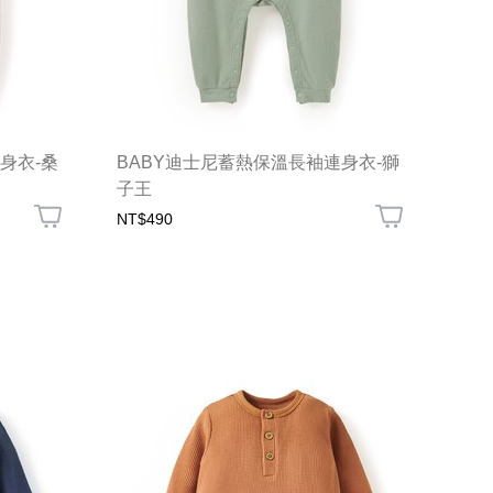
身衣-桑
BABY迪士尼蓄熱保溫長袖連身衣-獅
子王
NT$490