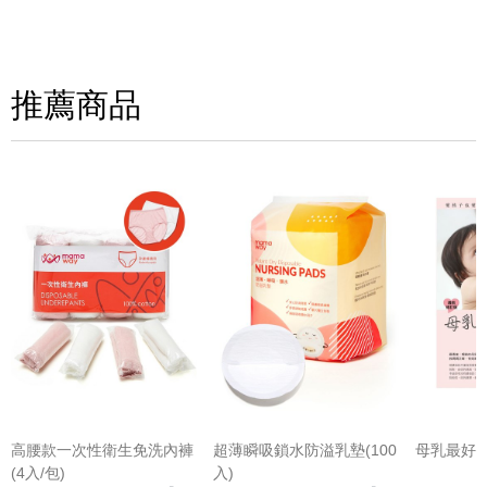
寫評論
請評分：
推薦商品
(圖片格式限jpg、jpeg)
高腰款一次性衛生免洗內褲
超薄瞬吸鎖水防溢乳墊(100
母乳最好(
(4入/包)
入)