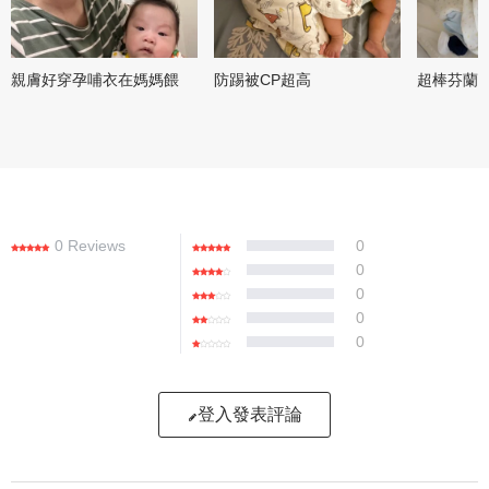
親膚好穿孕哺衣在媽媽餵
防踢被CP超高
超棒芬蘭
0 Reviews
0
0
0
0
0
登入發表評論