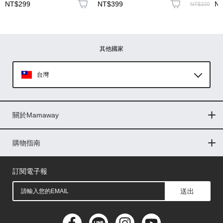
NT$299
NT$399
N
NT$320
圖片上傳
圖片上傳
圖片上傳
圖片上傳
圖片上傳
其他國家
台灣
Global
關於Mamaway
印尼
門市據點
最新消息
品牌故事
人力招募
媒體花絮
隱私權聲明
CSR企業社會責任
菲律賓
購物指南
購物常見問題
退換貨問題
儲值金使用條款
購買儲值金
發票問題
會員權益
線上留言
吸乳器-免費體驗
馬來西亞
訂閱電子報
送出