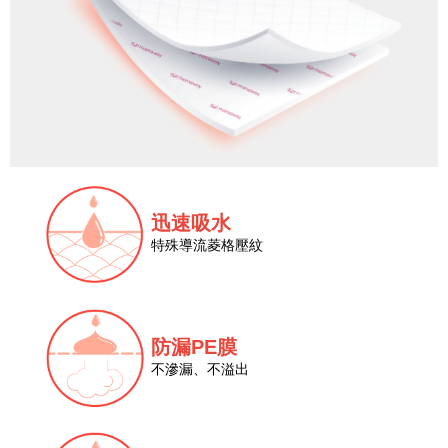
迅速吸水
特殊導流菱格壓紋
防漏PE膜
不滲漏、不溢出