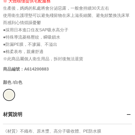
※ 大體積僅提供宅配服務
生產後，媽媽的私處將會分泌惡露，一般會持續30天左右
使用衛生護理墊可以避免殘留物在床上滋長細菌、避免頻繁換洗床單
而感到心情煩躁憂鬱
●採用日本進口住友SAP吸水高分子
●特殊導流菱格壓紋，瞬吸鎖水
●防漏PE膜，不滲漏、不溢出
●棉柔表布，親膚舒適
※此商品屬個人衛生用品，拆封後無法退貨
商品編號：A614200883
顏色 /
白色
材質說明
《材質》不織布、原木漿、高分子吸收體、PE防水膜