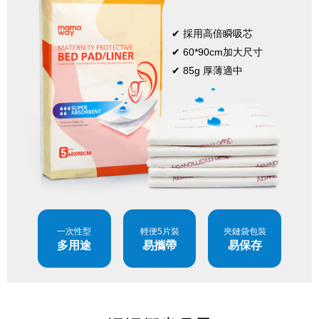
✔ 採用高倍瞬吸芯
✔ 60*90cm加大尺寸
✔ 85g 厚薄適中
一次性型
輕便5片裝
夾鏈袋包裝
多用途
易攜帶
易保存