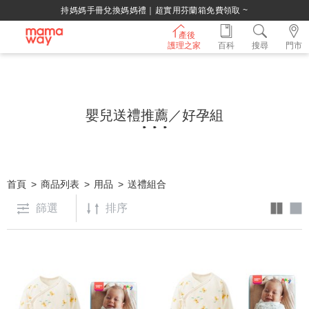
持媽媽手冊兌換媽媽禮｜超實用芬蘭箱免費領取 ~
產後
護理之家
百科
搜尋
門市
嬰兒送禮推薦／好孕組
首頁
商品列表
用品
送禮組合
篩選