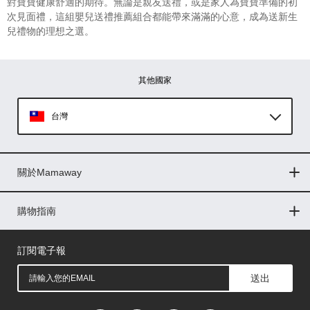
對寶寶健康舒適的期待。無論是親友送禮，或是家人為寶寶準備的初
次見面禮，這組嬰兒送禮推薦組合都能帶來滿滿的心意，成為送新生
兒禮物的理想之選。
其他國家
台灣
Global
關於Mamaway
印尼
門市據點
最新消息
品牌故事
人力招募
媒體花絮
隱私權聲明
CSR企業社會責任
菲律賓
購物指南
購物常見問題
退換貨問題
儲值金使用條款
購買儲值金
發票問題
會員權益
線上留言
吸乳器-免費體驗
馬來西亞
訂閱電子報
送出