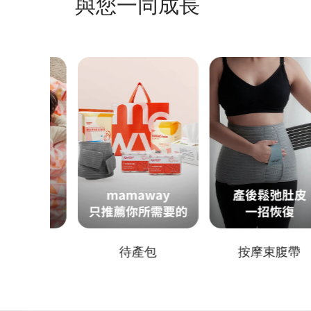
與您一同成長
待產包
按摩束腹帶
新生兒包巾