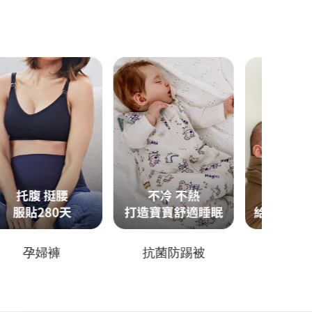
抗菌防踢被
育兒背巾
分離式