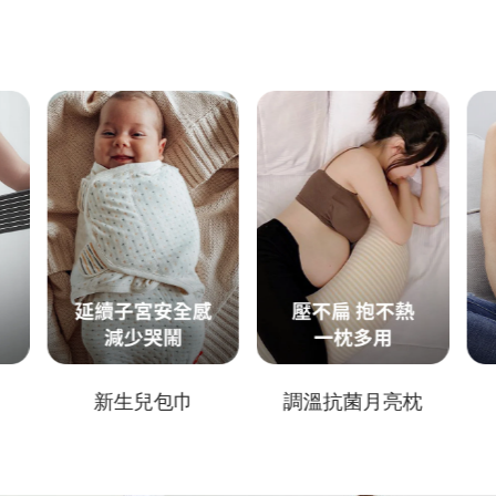
調溫抗菌月亮枕
孕婦褲