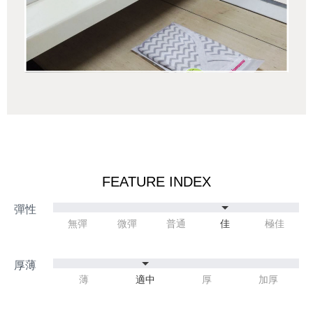
FEATURE INDEX
無彈
微彈
普通
佳
極佳
薄
適中
厚
加厚