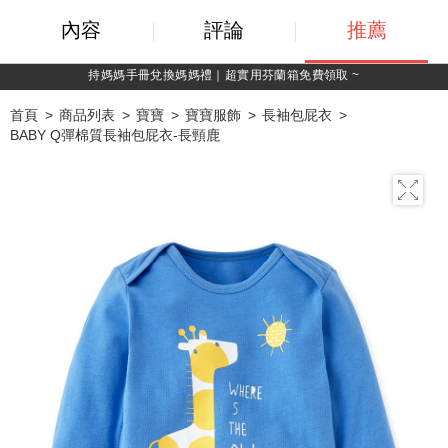
內容
評論
推薦
持媽媽手冊兌換媽媽禮｜超實用芬蘭箱免費領取 ~
首頁
商品列表
寶寶
寶寶服飾
長袖包屁衣
BABY Q彈棉質長袖包屁衣-長頸鹿