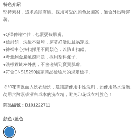
特色介紹
堅持素材，追求柔順膚觸。採用可愛的顏色及圖案，適合外出時穿
著。
●Q彈伸縮性佳，包覆嬰孩肌膚。
●信封領，洗後不鬆垮，穿著好活動且易穿脫。
●褲襠中心按扣採用不同顏色，以防止扣錯。
●考量到金屬敏感問題，採用塑料釦子。
●洗標置於左外側，不會碰觸到寶寶肌膚。
●符合CNS15290國家商品檢驗局的規定標準。
※印花需反面入洗衣袋洗，建議請使用中性洗劑，勿使用熱水浸泡、
勿用含酵素或漂白成本的洗衣精，避免印花或衣料脫色！
商品編號：B101222711
顏色 /
藍色