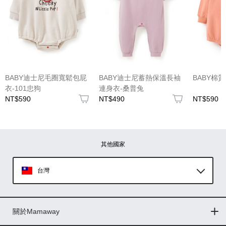
(圖片格式限jpg、jpeg)
BABY迪士尼毛圈寬鬆包屁
BABY迪士尼蓄熱保溫長袖
BABY棉
衣-101忠狗
連身衣-桑普兔
NT$590
NT$490
NT$590
圖片上傳
圖片上傳
圖片上傳
圖片上傳
圖片上傳
其他國家
台灣
Global
關於Mamaway
印尼
門市據點
最新消息
品牌故事
人力招募
媒體花絮
隱私權聲明
CSR企業社會責任