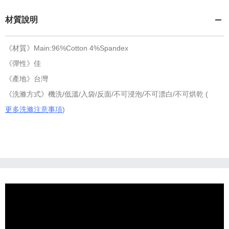
材質說明
《材質》Main:96%Cotton 4%Spandex
《彈性》佳
《產地》台灣
《洗滌方式》機洗/低溫/入袋/反面/不可浸泡/不可漂白/不可烘乾 (
更多洗滌注意事項
)