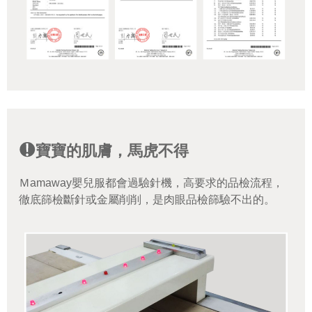
寶寶的肌膚，馬虎不得
Ｍamaway嬰兒服都會過驗針機，高要求的品檢流程，
徹底篩檢斷針或金屬削削，是肉眼品檢篩驗不出的。