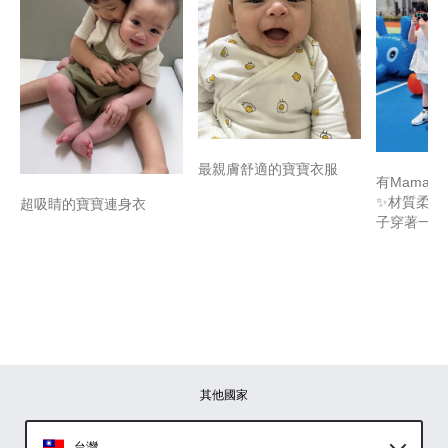
最親膚舒適的寶寶衣服
有Mamaw
✨材質柔軟
超吸睛的寶寶連身衣
子穿著一整
其他國家
台灣