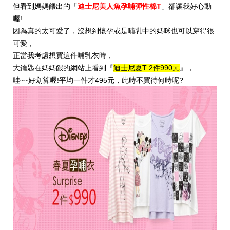
但看到媽媽餵出的「
迪士尼美人魚孕哺彈性棉T
」卻讓我好心動
喔!
因為真的太可愛了，沒想到懷孕或是哺乳中的媽咪也可以穿得很
可愛，
正當我考慮想買這件哺乳衣時，
大鑰匙在媽媽餵的網站上看到『
迪士尼夏T 2件990元
』，
哇~~好划算喔!平均一件才495元，此時不買待何時呢?