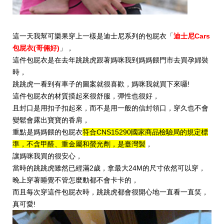
這一天我幫可樂果穿上一樣是迪士尼系列的包屁衣「
迪士尼Cars
包屁衣(哥倆好)
」，
這件包屁衣是在去年跳跳虎跟著媽咪我到媽媽餵門市去買孕婦裝
時，
跳跳虎一看到有車子的圖案就很喜歡，媽咪我就買下來囉!
這件包屁衣的材質摸起來很舒服，彈性也很好，
且封口是用扣子扣起來，而不是用一般的信封領口，穿久也不會
變鬆會露出寶寶的香肩，
重點是媽媽餵的包屁衣
符合CNS15290國家商品檢驗局的規定標
準，不含甲醛、重金屬和螢光劑，是臺灣製
，
讓媽咪我買的很安心，
當時的跳跳虎雖然已經滿2歲，拿最大24M的尺寸依然可以穿，
晚上穿著睡覺不管怎麼動都不會卡卡的，
而且每次穿這件包屁衣時，跳跳虎都會很開心地一直看一直笑，
真可愛!