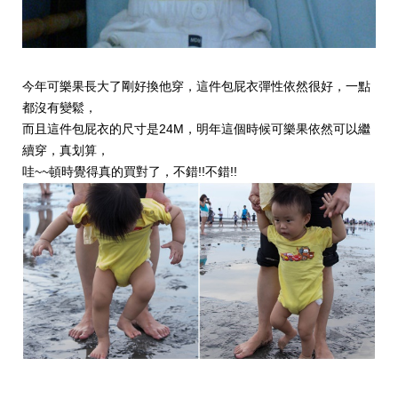
今年可樂果長大了剛好換他穿，這件包屁衣彈性依然很好，一點
都沒有變鬆，
而且這件包屁衣的尺寸是24M，明年這個時候可樂果依然可以繼
續穿，真划算，
哇~~頓時覺得真的買對了，不錯!!不錯!!