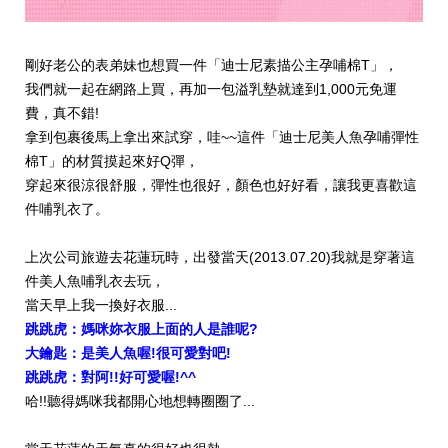
剛好老公的表弟妹也想買一件「
迪士尼素描公主孕哺棉T
」，
我們就一起在網路上買，再加一包溢乳墊就達到1,000元免運
費，真不錯!
拿到包裹後馬上拿出來試穿，哇~~這件「迪士尼美人魚孕哺彈性
棉T」的材質摸起來好Q彈，
穿起來很涼很舒服，彈性也很好，顏色也好好看，讓我更喜歡這
件哺乳衣了。
上次公司旅遊去花蓮玩時，出發當天(2013.07.20)我就是穿著這
件美人魚哺乳衣去玩，
當天早上我一換好衣服...
跳跳虎：媽咪妳衣服上面的人是誰呢?
大鑰匙：是美人魚喔!很可愛對吧!
跳跳虎：對阿!!好可愛喔!^^
哈!!聽得媽咪我都開心地想轉圈圈了...