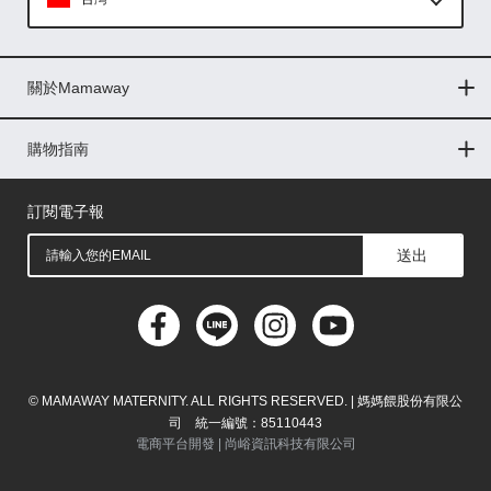
Global
關於Mamaway
印尼
門市據點
最新消息
品牌故事
人力招募
媒體花絮
隱私權聲明
CSR企業社會責任
菲律賓
購物指南
購物常見問題
退換貨問題
儲值金使用條款
購買儲值金
發票問題
會員權益
線上留言
吸乳器-免費體驗
馬來西亞
訂閱電子報
送出
© MAMAWAY MATERNITY. ALL RIGHTS RESERVED. | 媽媽餵股份有限公
司 統一編號：85110443
電商平台開發 |
尚峪資訊科技有限公司