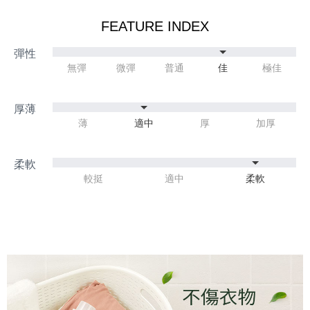
FEATURE INDEX
無彈
微彈
普通
佳
極佳
薄
適中
厚
加厚
較挺
適中
柔軟