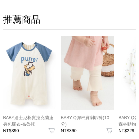
請評分：
推薦商品
(圖片格式限jpg、jpeg)
BABY迪士尼棉質拉克蘭連
BABY Q彈棉質喇叭褲(10
BABY 
身包屁衣-布魯托
分)
森林動物
NT$390
NT$390
NT$229
圖片上傳
圖片上傳
圖片上傳
圖片上傳
圖片上傳