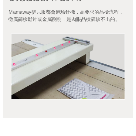
Ｍamaway嬰兒服都會過驗針機，高要求的品檢流程，
徹底篩檢斷針或金屬削削，是肉眼品檢篩驗不出的。