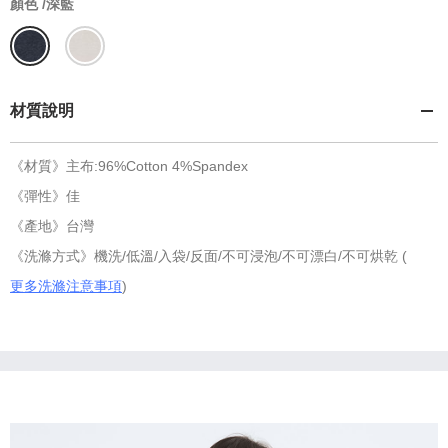
顏色 /
深藍
材質說明
《材質》主布:96%Cotton 4%Spandex
《彈性》佳
《產地》台灣
《洗滌方式》機洗/低溫/入袋/反面/不可浸泡/不可漂白/不可烘乾 (
更多洗滌注意事項
)