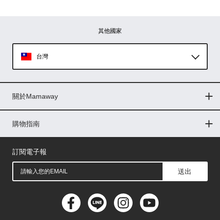
其他國家
台灣
Global
關於Mamaway
印尼
門市據點
最新消息
品牌故事
人力招募
媒體花絮
隱私權聲明
CSR企業社會責任
菲律賓
購物指南
購物常見問題
退換貨問題
儲值金使用條款
購買儲值金
發票問題
會員權益
線上留言
吸乳器-免費體驗
馬來西亞
訂閱電子報
送出