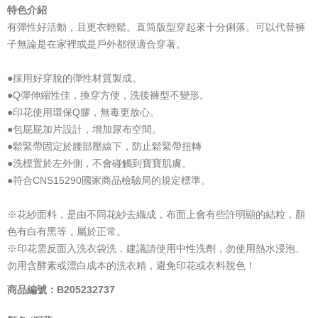
特色介紹
有彈性好活動，且更衣輕鬆。直筒版型穿起來十分俐落。可以代替褲
子無論是在家裡或是戶外都很適合穿著。
●採用好穿脫的彈性材質製成。
●Q彈伸縮性佳，換穿方便，洗後褲型不變形。
●印花使用環保Q膠，無毒更放心。
●包屁屁加片設計，增加尿布空間。
●鬆緊帶固定於腰部壓線下，防止鬆緊帶扭轉
●洗標置於左外側，不會碰觸到寶寶肌膚。
●符合CNS15290國家商品檢驗局的規定標準。
※花紗面料，是由不同花紗去織成，布面上會有些許明顯的結粒，顏
色有白有黑等，屬於正常。
※印花需反面入洗衣袋洗，建議請使用中性洗劑，勿使用熱水浸泡、
勿用含酵素或漂白成本的洗衣精，避免印花或衣料脫色！
商品編號：B205232737