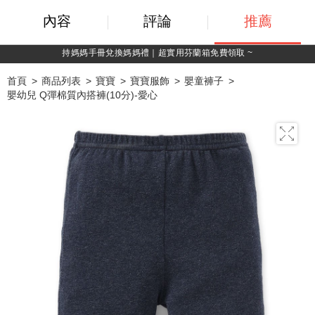
內容
評論
推薦
持媽媽手冊兌換媽媽禮｜超實用芬蘭箱免費領取 ~
首頁
商品列表
寶寶
寶寶服飾
嬰童褲子
嬰幼兒 Q彈棉質內搭褲(10分)-愛心