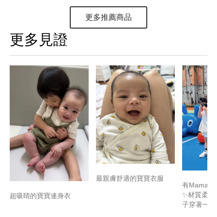
更多推薦商品
更多見證
最親膚舒適的寶寶衣服
有Mamaw
✨材質柔軟
超吸睛的寶寶連身衣
子穿著一整