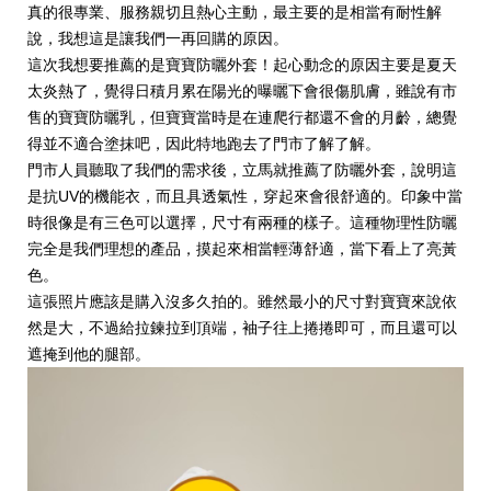
真的很專業、服務親切且熱心主動，最主要的是相當有耐性解
說，我想這是讓我們一再回購的原因。
這次我想要推薦的是寶寶防曬外套！起心動念的原因主要是夏天
太炎熱了，覺得日積月累在陽光的曝曬下會很傷肌膚，雖說
有市
售的寶寶防曬乳，但
寶寶當時是在連爬行都還不會的月齡，總覺
得並不適合塗抹吧，因此特地跑去了門市了解了解。
門市人員聽取了我們的需求後，立馬就推薦了防曬外套，說明這
是抗UV的機能衣，而且具透氣性，穿起來會很舒適的。印象中當
時很像是有三色可以選擇，尺寸有兩種的樣子。這種物理性防曬
完全是我們理想的產品，摸起來相當輕薄舒適，當下看上了亮黃
色。
這張照片應該是購入沒多久拍的。雖然最小的尺寸對寶寶來說依
然是大，不過給拉鍊拉到頂端，袖子往上捲捲即可，而且還可以
遮掩到他的腿部。