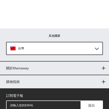
其他國家
台灣
Global
關於Mamaway
印尼
門市據點
最新消息
品牌故事
人力招募
媒體花絮
隱私權聲明
CSR企業社會責任
菲律賓
購物指南
購物常見問題
退換貨問題
儲值金使用條款
購買儲值金
發票問題
會員權益
線上留言
吸乳器-免費體驗
馬來西亞
訂閱電子報
送出