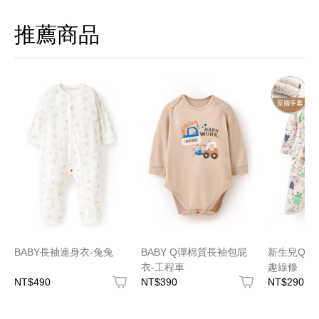
推薦商品
BABY長袖連身衣-兔兔
BABY Q彈棉質長袖包屁
新生兒Q彈
衣-工程車
趣線條
NT$490
NT$390
NT$290