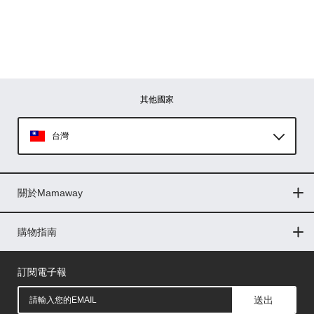
其他國家
台灣
Global
關於Mamaway
印尼
門市據點
最新消息
品牌故事
人力招募
媒體花絮
隱私權聲明
CSR企業社會責任
菲律賓
購物指南
購物常見問題
退換貨問題
儲值金使用條款
購買儲值金
發票問題
會員權益
線上留言
吸乳器-免費體驗
馬來西亞
訂閱電子報
送出