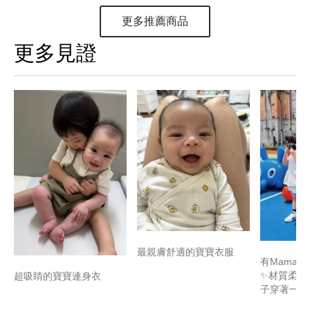
更多推薦商品
更多見證
最親膚舒適的寶寶衣服
有Mamaw
✨材質柔軟
超吸睛的寶寶連身衣
子穿著一整