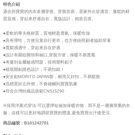
特色介紹
適合與寶寶的內衣多層穿搭。穿脫容易，居家外出皆適宜。蓬鬆的材
質質感，穿起來舒適自在，寬版設計，相當百搭。
●柔軟的華夫格材質，質地輕盈透氣，保暖性強
●具有彈性，方便兒童自行更衣，也方便由照顧者協助穿著
●寬鬆感適中，穿起來自在舒適
●設計有羅紋圓領和袖口,穿脫方便，保暖不易透風
●考量到金屬敏感問題，採用塑料釦子
●檔底開釦跳色設計，不易扣錯！
●安全釦MORITO JAPAN製，耐用又好扣，不易鬆脫
●洗標置於左外側，不會碰觸到寶寶肌膚
●符合台灣紡織品規範CNS15290
※採用洋蔥式穿法:可以選擇短袖加保暖衣物，而不是一層層厚重的衣
服，這樣可以更好地調節寶寶的體溫,避免寶寶出汗後受涼。
商品編號：B101242701