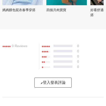
媽媽餵包屁衣春季穿搭
四個月肉寶寶
好看舒適
搭
0 Reviews
0
0
0
0
0
登入發表評論
寫評論