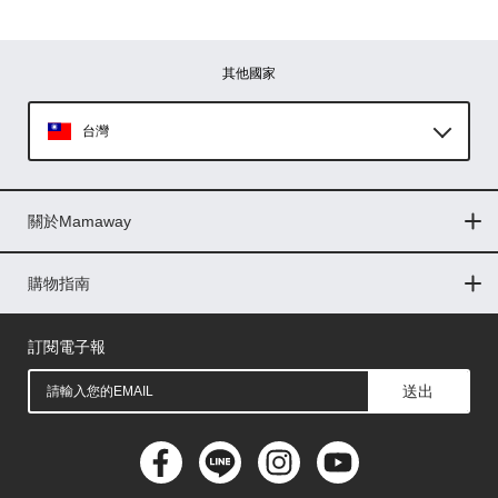
圖片上傳
圖片上傳
圖片上傳
圖片上傳
圖片上傳
其他國家
台灣
Global
關於Mamaway
印尼
門市據點
最新消息
品牌故事
人力招募
媒體花絮
隱私權聲明
CSR企業社會責任
菲律賓
購物指南
購物常見問題
退換貨問題
儲值金使用條款
購買儲值金
發票問題
會員權益
線上留言
吸乳器-免費體驗
馬來西亞
訂閱電子報
送出