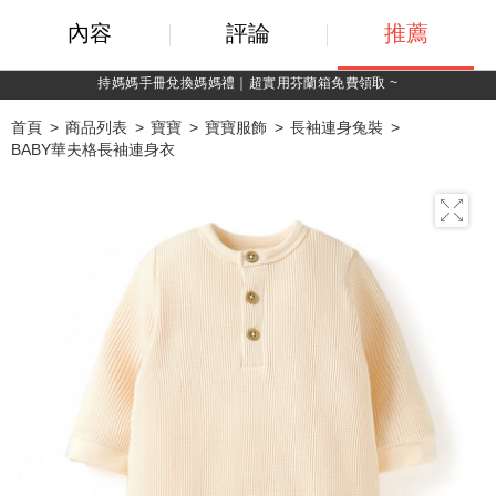
內容
評論
推薦
綁定LINE好友，500購物金立即折！
首頁
商品列表
寶寶
寶寶服飾
長袖連身兔裝
BABY華夫格長袖連身衣