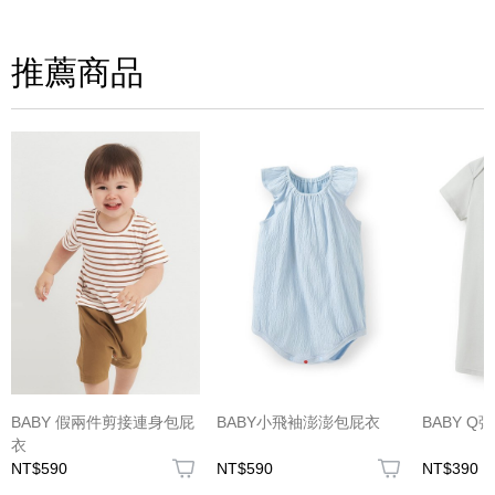
請評分：
推薦商品
(圖片格式限jpg、jpeg)
BABY 假兩件剪接連身包屁
BABY小飛袖澎澎包屁衣
BABY 
衣
NT$590
NT$590
NT$390