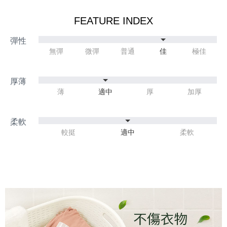
FEATURE INDEX
無彈
微彈
普通
佳
極佳
薄
適中
厚
加厚
較挺
適中
柔軟