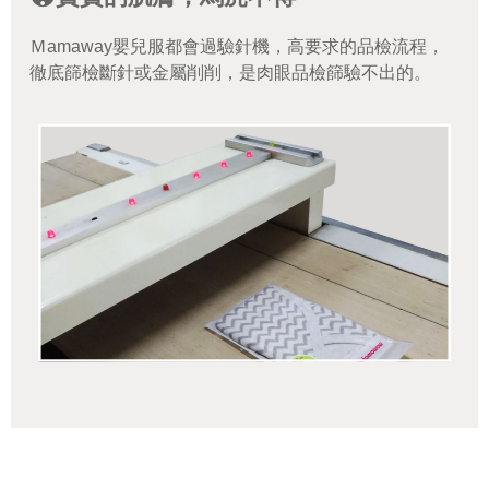
Ｍamaway嬰兒服都會過驗針機，高要求的品檢流程，
徹底篩檢斷針或金屬削削，是肉眼品檢篩驗不出的。