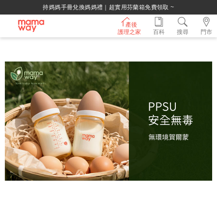
持媽媽手冊兌換媽媽禮｜超實用芬蘭箱免費領取 ~
產後
護理之家
百科
搜尋
門市