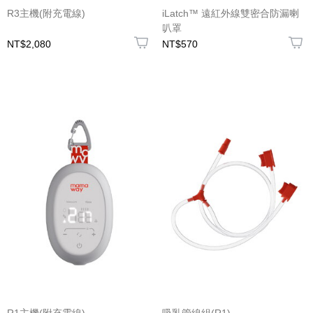
R3主機(附充電線)
iLatch™ 遠紅外線雙密合防漏喇
叭罩
NT$2,080
NT$570