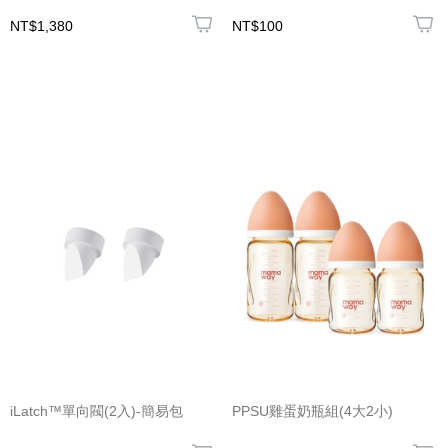
NT$1,380
NT$100
iLatch™單向閥(2入)-簡易包
PPSU雞蛋奶瓶組(4大2小)