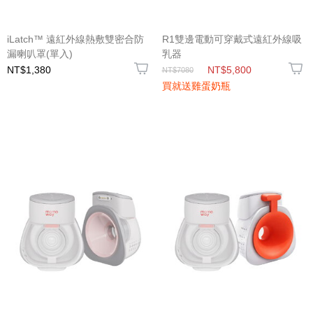
iLatch™ 遠紅外線熱敷雙密合防
R1雙邊電動可穿戴式遠紅外線吸
漏喇叭罩(單入)
乳器
NT$1,380
NT$5,800
NT$7080
買就送雞蛋奶瓶