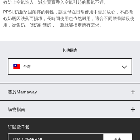
效防止空氣進入，減少寶寶吞入空氣引起的脹氣不適。
PPSU奶瓶堅固耐摔的特性，讓父母在日常使用中更加放心，不必擔
心奶瓶因跌落而損壞，長時間使用也依然耐用，適合不同餵養階段使
用，從集奶、儲奶到餵奶，一瓶就能搞定所有需求。
其他國家
台灣
Global
關於Mamaway
印尼
門市據點
最新消息
品牌故事
人力招募
媒體花絮
隱私權聲明
CSR企業社會責任
菲律賓
購物指南
購物常見問題
退換貨問題
儲值金使用條款
購買儲值金
發票問題
會員權益
線上留言
吸乳器-免費體驗
馬來西亞
訂閱電子報
送出