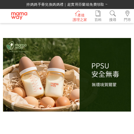
持媽媽手冊兌換媽媽禮｜超實用芬蘭箱免費領取 ~
產後
護理之家
百科
搜尋
門市