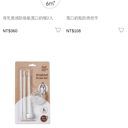
母乳實感防脹氣寬口奶嘴2入
寬口奶瓶防滑把手
NT$360
NT$108