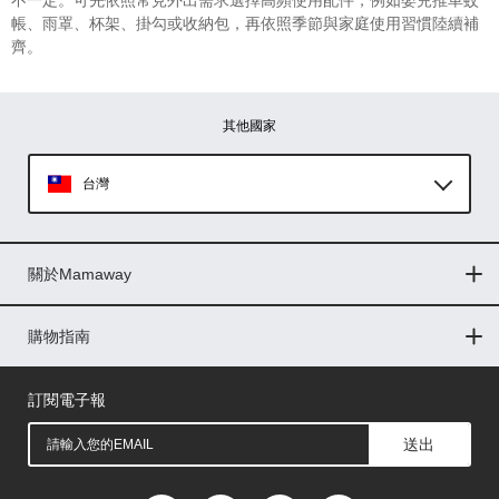
不一定。可先依照常見外出需求選擇高頻使用配件，例如嬰兒推車蚊
帳、雨罩、杯架、掛勾或收納包，再依照季節與家庭使用習慣陸續補
齊。
其他國家
台灣
Global
關於Mamaway
印尼
門市據點
最新消息
品牌故事
人力招募
媒體花絮
隱私權聲明
CSR企業社會責任
菲律賓
購物指南
購物常見問題
退換貨問題
儲值金使用條款
購買儲值金
發票問題
會員權益
線上留言
吸乳器-免費體驗
馬來西亞
訂閱電子報
送出