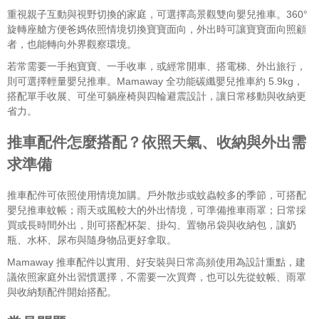
重視親子互動與視野切換的家庭，可選擇高景觀雙向嬰兒推車。360°
旋轉座艙方便爸媽依照情境切換寶寶面向，外出時可讓寶寶面向照顧
者，也能轉向外界觀察環境。
若常需要一手抱寶寶、一手收車，或經常開車、搭電梯、外出旅行，
則可選擇輕量嬰兒推車。Mamaway 全功能碳纖嬰兒推車約 5.9kg，
搭配單手收展、可坐可躺座椅與四輪避震設計，讓日常移動與收納更
省力。
推車配件怎麼搭配？依照天氣、收納與外出需
求準備
推車配件可依照使用情境加購。戶外散步或蚊蟲較多的季節，可搭配
嬰兒推車蚊帳；雨天或風較大的外出情境，可準備推車雨罩；日常採
買或長時間外出，則可搭配杯架、掛勾、置物吊袋與收納包，讓奶
瓶、水杯、尿布與隨身物品更好拿取。
Mamaway 推車配件以實用、好安裝與日常高頻使用為設計重點，建
議依照家庭外出習慣選擇，不需要一次買齊，也可以先從蚊帳、雨罩
與收納類配件開始搭配。