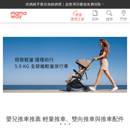
持媽媽手冊兌換媽媽禮｜超實用芬蘭箱免費領取 ~
產後
護理之家
百科
搜尋
門市
嬰兒推車推薦 輕量推車、雙向推車與推車配件