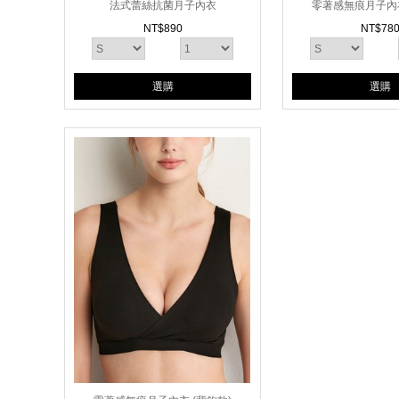
法式蕾絲抗菌月子內衣
零著感無痕月子內衣
NT$
890
NT$
78
選購
選購