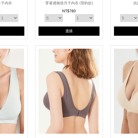
月子內衣
零著感無痕月子內衣 (背鈎款)
抗
0
NT$
780
選購