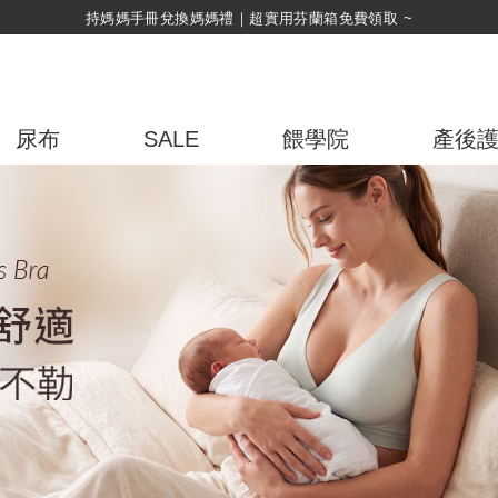
持媽媽手冊兌換媽媽禮｜超實用芬蘭箱免費領取 ~
尿布
SALE
餵學院
產後