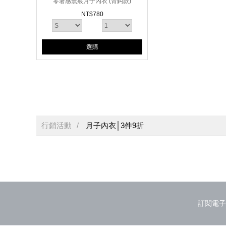
零著感無痕月子內衣 (背鈎款)
NT$
780
選購
行銷活動
月子內衣│3件9折
訂閱電子