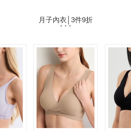
月子內衣│3件9折