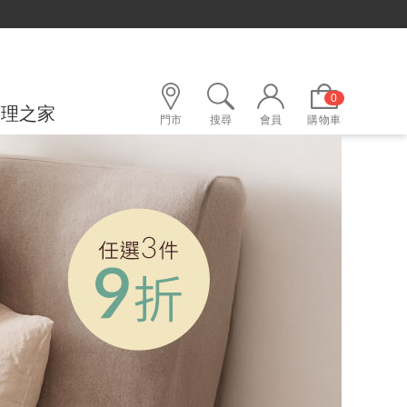
0
護理之家
門市
搜尋
會員
購物車