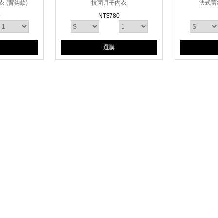
 (背鈎款)
抗菌月子內衣
法式蕾
0
NT$
780
選購