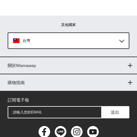
其他國家
台灣
Global
關於Mamaway
印尼
門市據點
最新消息
品牌故事
人力招募
媒體花絮
隱私權聲明
CSR企業社會責任
菲律賓
購物指南
購物常見問題
退換貨問題
儲值金使用條款
購買儲值金
發票問題
會員權益
線上留言
吸乳器-免費體驗
馬來西亞
訂閱電子報
送出