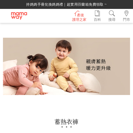
手冊兌換媽媽禮｜超實用芬蘭箱免費領取 ~
產後
護理之家
百科
搜尋
門市
蓄熱衣褲