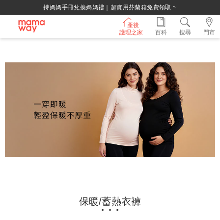
持媽媽手冊兌換媽媽禮｜超實用芬蘭箱免費領取 ~
產後
護理之家
百科
搜尋
門市
保暖/蓄熱衣褲