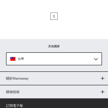
1
其他國家
台灣
Global
關於Mamaway
印尼
門市據點
最新消息
品牌故事
人力招募
媒體花絮
隱私權聲明
CSR企業社會責任
菲律賓
購物指南
購物常見問題
退換貨問題
儲值金使用條款
購買儲值金
發票問題
會員權益
線上留言
吸乳器-免費體驗
馬來西亞
訂閱電子報