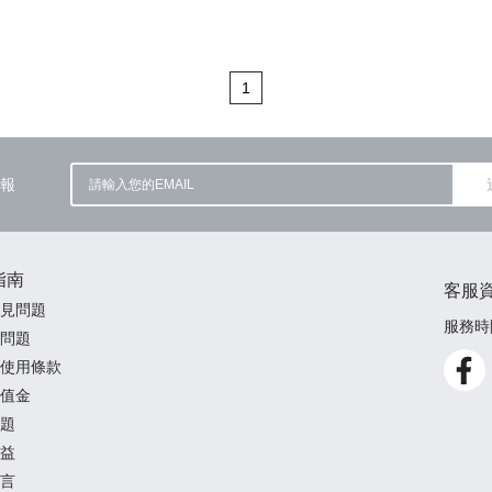
1
報
指南
客服
見問題
服務時間
問題
使用條款
值金
題
益
言