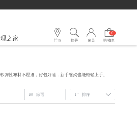
0
護理之家
門市
搜尋
會員
購物車
柔軟彈性布料不壓迫，好包好睡，新手爸媽也能輕鬆上手。
篩選