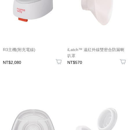
R3主機(附充電線)
iLatch™ 遠紅外線雙密合防漏喇
叭罩
NT$2,080
NT$570