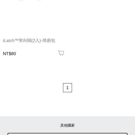
iLatch™單向閥(2入)-簡易包
NT$80
1
其他國家