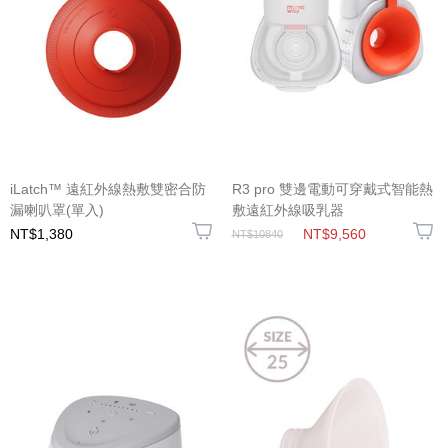
iLatch™ 遠紅外線熱敷雙密合防
R3 pro 雙邊電動可穿戴式智能熱
漏喇叭罩(單入)
敷遠紅外線吸乳器
NT$1,380
NT$9,560
NT$10840