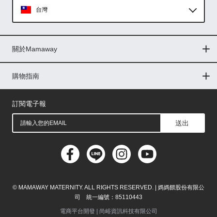
台灣
Global
關於Mamaway
印尼
門市據點
最新消息
品牌故事
人力招募
媒體花絮
隱私權聲明
CSR企業社會責任
菲律賓
購物指南
購物常見問題
退換貨問題
儲值金使用條款
購買儲值金
發票問題
會員權益
線上留言
吸乳器-免費體驗
馬來西亞
訂閱電子報
送出
© MAMAWAY MATERNITY. ALL RIGHTS RESERVED. | 媽媽餵股份有限公
司 統一編號：85110443
電商平台開發 |
尚峪資訊科技有限公司