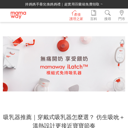
持媽媽手冊兌換媽媽禮｜超實用芬蘭箱免費領取 ~
產後
護理之家
百科
搜尋
門市
吸乳器推薦｜穿戴式吸乳器怎麼選？ 仿生吸吮＋
溫熱設計更接近寶寶節奏