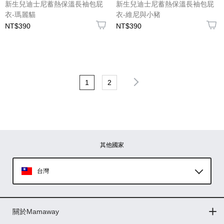
新生兒迪士尼蓄熱保溫長袖包屁
新生兒迪士尼蓄熱保溫長袖包屁
衣-瑪麗貓
衣-維尼與小豬
NT$390
NT$390
1
2
其他國家
台灣
Global
關於Mamaway
印尼