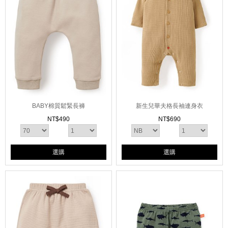
BABY棉質鬆緊長褲
新生兒華夫格長袖連身衣
NT$
490
NT$
690
選購
選購