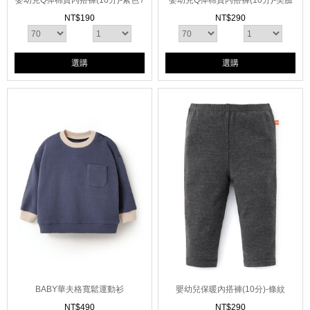
嬰幼兒Q彈棉質內搭褲(10分)-素色 /
嬰幼兒Q彈棉質內搭褲(10分)-笑臉
星星
NT$
190
NT$
290
選購
選購
BABY華夫格寬鬆運動衫
嬰幼兒保暖內搭褲(10分)-條紋
NT$
490
NT$
290