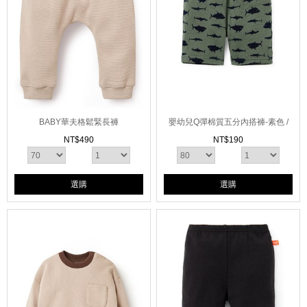
BABY華夫格鬆緊長褲
嬰幼兒Q彈棉質五分內搭褲-素色 /
星星 /鯊魚
NT$
490
NT$
190
選購
選購