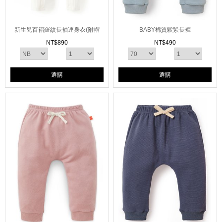
新生兒百褶羅紋長袖連身衣(附帽
BABY棉質鬆緊長褲
子)
NT$
890
NT$
490
選購
選購