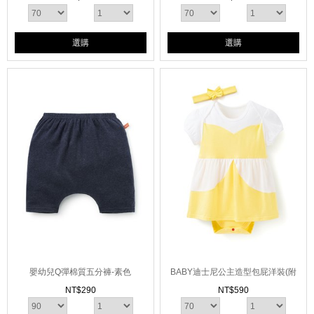
選購
選購
嬰幼兒Q彈棉質五分褲-素色
BABY迪士尼公主造型包屁洋裝(附
髮帶)
NT$
290
NT$
590