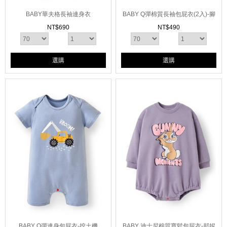
BABY華夫格長袖連身衣
BABY Q彈棉質長袖包屁衣(2入)-腳
踏車
NT$
690
NT$
490
選購
選購
BABY Q彈連身包屁衣-挖土機
BABY 迪士尼棉質寬鬆包屁衣-邦妮