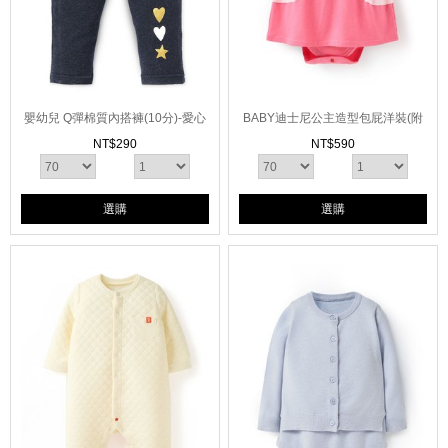
嬰幼兒 Q彈棉質內搭褲(10分)-愛心
BABY迪士尼公主造型包屁洋裝(附
髮帶)
NT$
290
NT$
590
選購
選購