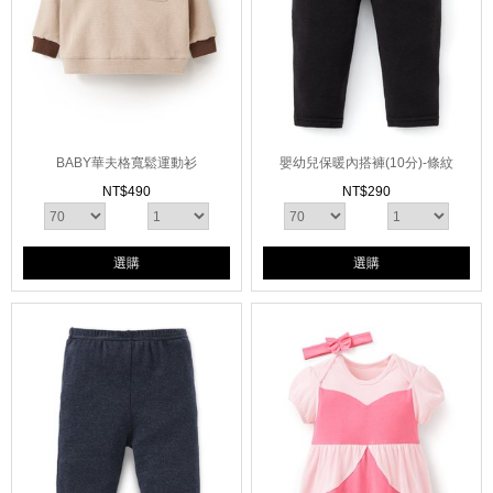
BABY華夫格寬鬆運動衫
嬰幼兒保暖內搭褲(10分)-條紋
NT$
490
NT$
290
選購
選購