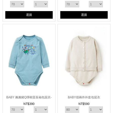
選購
選購
BABY 佩佩豬Q彈棉質長袖包屁衣-
BABY假兩件外套包屁衣
搖滾佩佩豬&喬治
NT$
390
NT$
590