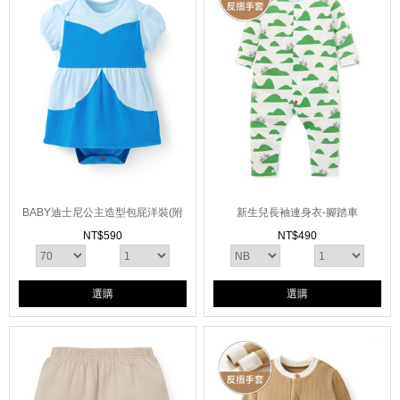
BABY迪士尼公主造型包屁洋裝(附
新生兒長袖連身衣-腳踏車
髮帶)
NT$
590
NT$
490
選購
選購