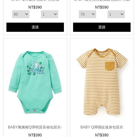
兔
NT$
390
NT$
590
選購
選購
BABY佩佩豬Q彈棉質長袖包屁衣-
BABY Q彈橫紋連身包屁衣
植物佩佩豬
NT$
390
NT$
390