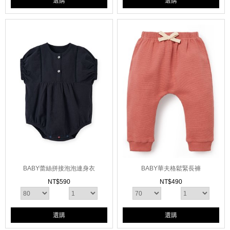
選購
選購
BABY蕾絲拼接泡泡連身衣
BABY華夫格鬆緊長褲
NT$
590
NT$
490
選購
選購