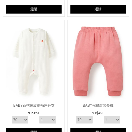
選購
選購
BABY百褶羅紋長袖連身衣
BABY棉質鬆緊長褲
NT$
890
NT$
490