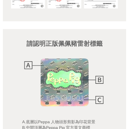
請認明正版佩佩豬雷射標籤
A.底層以Peppa 人物頭形剪影為印花背景
B.中間頂層為Peppa Pig 官方英文商標