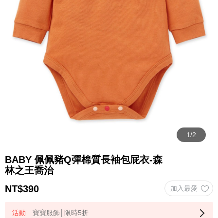
BABY 佩佩豬Q彈棉質長袖包屁衣-森
林之王喬治
NT$
390
寶寶服飾│限時5折