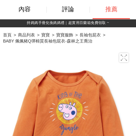
內容
評論
推薦
費領取 ~
綁定LINE好友，500購物金立即
首頁
商品列表
寶寶
寶寶服飾
長袖包屁衣
BABY 佩佩豬Q彈棉質長袖包屁衣-森林之王喬治