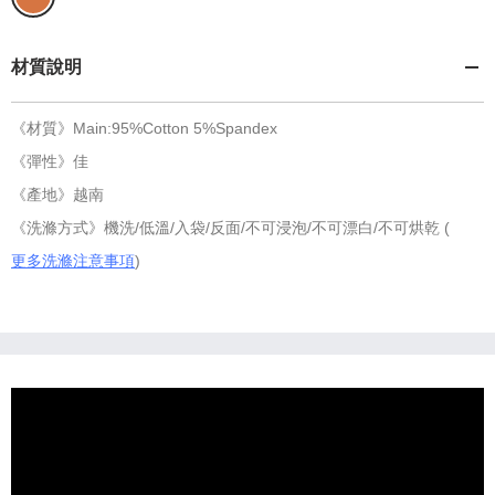
材質說明
《材質》Main:95%Cotton 5%Spandex
《彈性》佳
《產地》越南
《洗滌方式》機洗/低溫/入袋/反面/不可浸泡/不可漂白/不可烘乾 (
更多洗滌注意事項
)