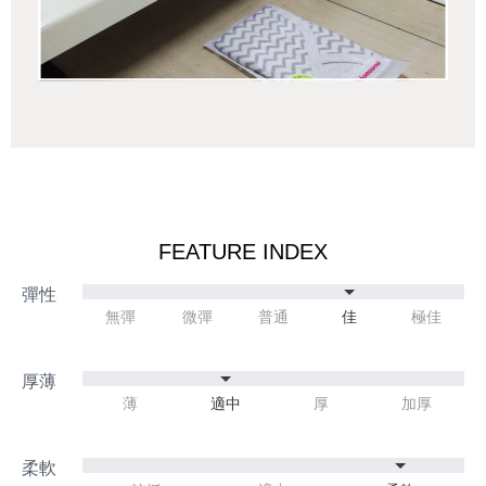
FEATURE INDEX
無彈
微彈
普通
佳
極佳
薄
適中
厚
加厚