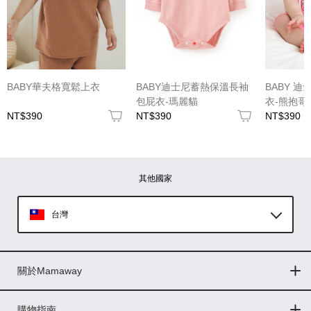
(圖片格式限jpg、jpeg)
BABY華夫格寬鬆上衣
BABY迪士尼蓄熱保溫長袖
BABY 
包屁衣-瑪麗貓
衣-熊抱哥
NT$390
NT$390
NT$390
圖片上傳
圖片上傳
圖片上傳
圖片上傳
圖片上傳
其他國家
台灣
Global
關於Mamaway
印尼
門市據點
最新消息
品牌故事
人力招募
媒體花絮
隱私權聲明
CSR企業社會責任
菲律賓
購物指南