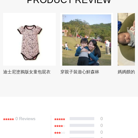
迪士尼塗鴉版女童包屁衣
穿親子裝遊心鮮森林
媽媽餵的
0 Reviews
0
0
0