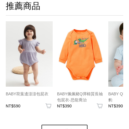
推薦商品
BABY荷葉邊澎澎包屁衣
BABY佩佩豬Q彈棉質長袖
BABY Q
包屁衣-恐龍喬治
豹
NT$590
NT$390
NT$390