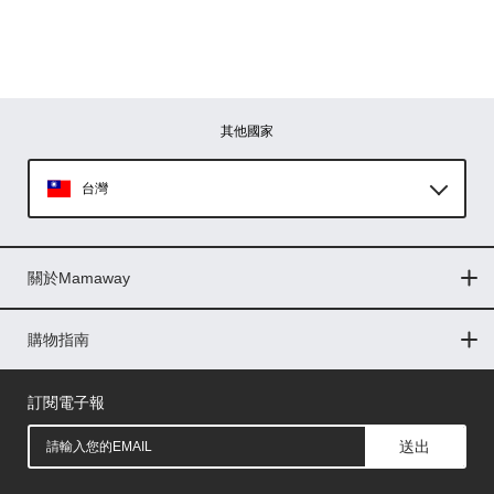
其他國家
台灣
Global
關於Mamaway
印尼
門市據點
最新消息
品牌故事
人力招募
媒體花絮
隱私權聲明
CSR企業社會責任
菲律賓
購物指南
購物常見問題
退換貨問題
儲值金使用條款
購買儲值金
發票問題
會員權益
線上留言
吸乳器-免費體驗
馬來西亞
訂閱電子報
送出