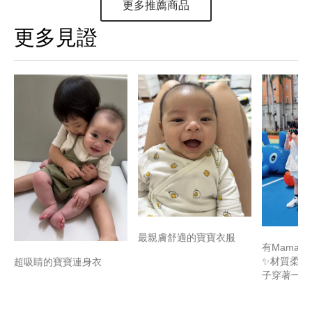
更多推薦商品
更多見證
最親膚舒適的寶寶衣服
有Mamaw
✨材質柔軟
超吸睛的寶寶連身衣
子穿著一整