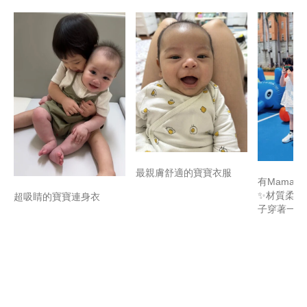
最親膚舒適的寶寶衣服
有Mamaw
✨材質柔軟
超吸睛的寶寶連身衣
子穿著一整