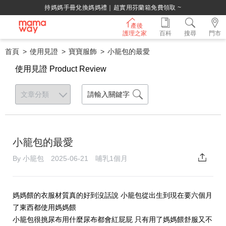
持媽媽手冊兌換媽媽禮｜超實用芬蘭箱免費領取 ~
產後
護理之家
百科
搜尋
門市
首頁
使用見證
寶寶服飾
小籠包的最愛
使用見證 Product Review
小籠包的最愛
By 小籠包 2025-06-21 哺乳1個月
媽媽餵的衣服材質真的好到沒話說 小籠包從出生到現在要六個月
了東西都使用媽媽餵
小籠包很挑尿布用什麼尿布都會紅屁屁 只有用了媽媽餵舒服又不