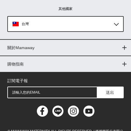
其他國家
台灣
Global
關於Mamaway
印尼
門市據點
最新消息
品牌故事
人力招募
媒體花絮
隱私權聲明
CSR企業社會責任
菲律賓
購物指南
購物常見問題
退換貨問題
儲值金使用條款
購買儲值金
發票問題
會員權益
線上留言
吸乳器-免費體驗
馬來西亞
訂閱電子報
送出