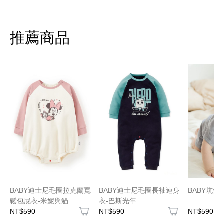
推薦商品
BABY迪士尼毛圈拉克蘭寬
BABY迪士尼毛圈長袖連身
BABY坑
鬆包屁衣-米妮與貓
衣-巴斯光年
NT$590
NT$590
NT$590