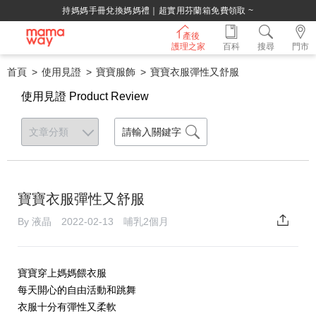
持媽媽手冊兌換媽媽禮｜超實用芬蘭箱免費領取 ~
產後
護理之家
百科
搜尋
門市
首頁
使用見證
寶寶服飾
寶寶衣服彈性又舒服
使用見證 Product Review
寶寶衣服彈性又舒服
By 液晶 2022-02-13 哺乳2個月
寶寶穿上媽媽餵衣服
每天開心的自由活動和跳舞
衣服十分有彈性又柔軟