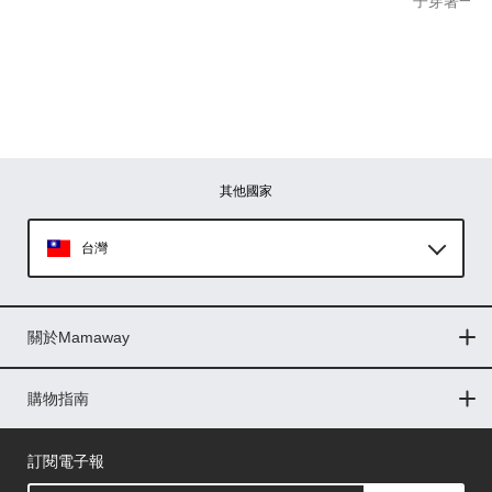
子穿著一整
其他國家
台灣
Global
關於Mamaway
印尼
門市據點
最新消息
品牌故事
人力招募
媒體花絮
隱私權聲明
CSR企業社會責任
菲律賓
購物指南
購物常見問題
退換貨問題
儲值金使用條款
購買儲值金
發票問題
會員權益
線上留言
吸乳器-免費體驗
馬來西亞
訂閱電子報