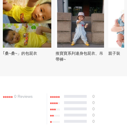
｢桑~桑~」的包屁衣
推寶寶系列連身包屁衣、吊
親子裝
帶褲~
0 Reviews
0
0
0
0
0