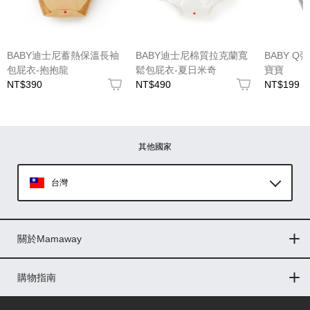
(圖片格式限jpg、jpeg)
BABY迪士尼蓄熱保溫長袖
BABY迪士尼棉質拉克蘭寬
BABY 
包屁衣-抱抱龍
鬆包屁衣-夏日米奇
寶寶
NT$390
NT$490
NT$199
圖片上傳
圖片上傳
圖片上傳
圖片上傳
圖片上傳
其他國家
台灣
Global
關於Mamaway
印尼
門市據點
最新消息
品牌故事
人力招募
媒體花絮
隱私權聲明
CSR企業社會責任
菲律賓
購物指南
購物常見問題
退換貨問題
儲值金使用條款
購買儲值金
發票問題
會員權益
線上留言
吸乳器-免費體驗
馬來西亞