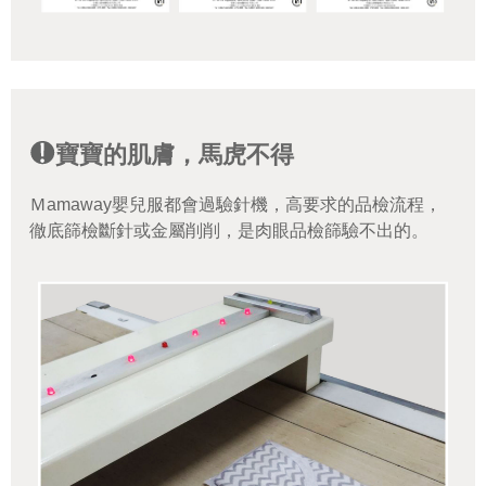
寶寶的肌膚，馬虎不得
Ｍamaway嬰兒服都會過驗針機，高要求的品檢流程，
徹底篩檢斷針或金屬削削，是肉眼品檢篩驗不出的。