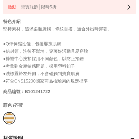
寶寶服飾│限時5折
特色介紹
堅持素材，追求柔順膚觸，條紋百搭，適合外出時穿著。
●Q彈伸縮性佳，包覆嬰孩肌膚
●信封領，洗後不鬆垮，穿著好活動且易穿脫
●褲襠中心按扣採用不同顏色，以防止扣錯
●考量到金屬敏感問題，採用塑料釦子
●洗標置於左外側，不會碰觸到寶寶肌膚
●符合CNS15290國家商品檢驗局的規定標準
商品編號：B101241722
顏色 /
芥黃
材質說明