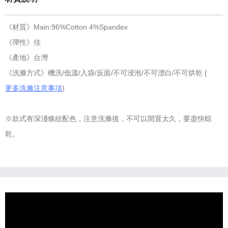
《材質》Main:96%Cotton 4%Spandex
《彈性》佳
《產地》台灣
《洗滌方式》機洗/低溫/入袋/反面/不可浸泡/不可漂白/不可烘乾 (
更多洗滌注意事項
)
※款式有深淺條紋配色，注意洗滌後，不可以閒置太久，要盡快晾
乾。