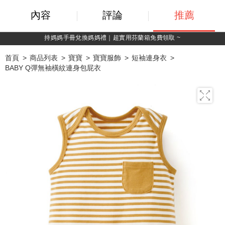
內容
評論
推薦
費領取 ~
綁定LINE好友，500購物金立即
首頁
商品列表
寶寶
寶寶服飾
短袖連身衣
BABY Q彈無袖橫紋連身包屁衣