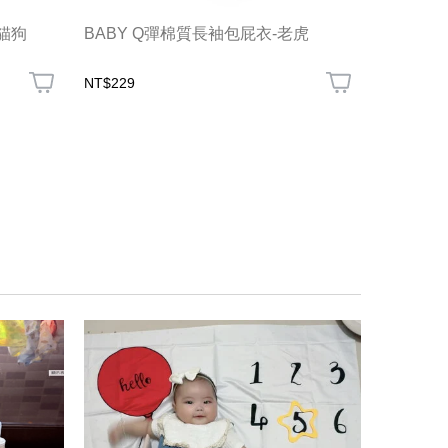
貓狗
BABY Q彈棉質長袖包屁衣-老虎
BABY
NT$229
NT$390