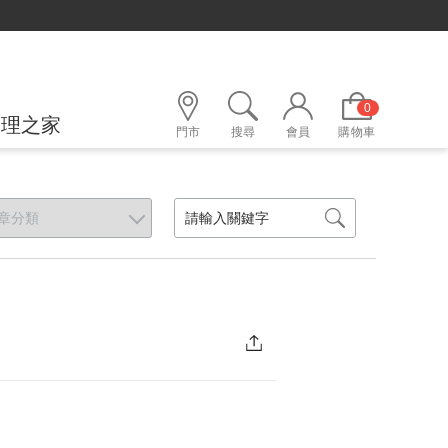
0
護理之家
門市
搜尋
會員
購物車