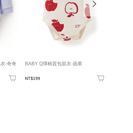
衣-奇奇
BABY Q彈棉質包屁衣-蘋果
新生兒Q
NT$199
NT$199