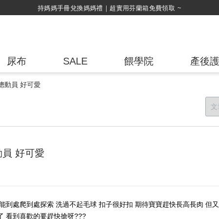
綁定LINE好友，500購物金立即折！
尿布
SALE
餵學院
產後
具總動員 好可愛
動員 好可愛
能到處爬到處探索 洗過不起毛球 扣子很好扣 期待寶寶趕快長高長肉 但
 看到喜歡的要趕快搶呀???