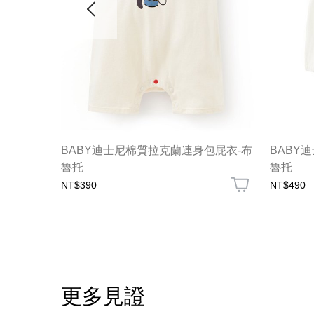
-櫻桃米奇
BABY迪士尼棉質拉克蘭連身包屁衣-布
BABY
魯托
魯托
NT$390
NT$490
更多見證