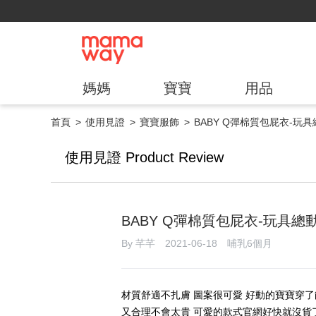
媽媽
寶寶
用品
首頁
使用見證
寶寶服飾
BABY Q彈棉質包屁衣-玩
使用見證 Product Review
BABY Q彈棉質包屁衣-玩具總
By 芊芊 2021-06-18 哺乳6個月
材質舒適不扎膚 圖案很可愛 好動的寶寶穿了
又合理不會太貴 可愛的款式官網好快就沒貨了