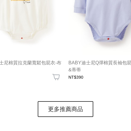
迪士尼棉質拉克蘭寬鬆包屁衣-布
BABY迪士尼Q彈棉質長袖包屁
&蒂蒂
NT$390
更多推薦商品