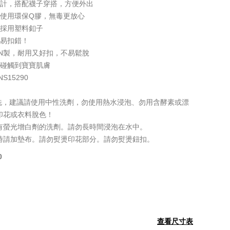
設計，搭配襪子穿搭，方便外出
花使用環保Q膠，無毒更放心
，採用塑料釦子
不易扣錯！
APAN製，耐用又好扣，不易鬆脫
會碰觸到寶寶肌膚
15290
洗，建議請使用中性洗劑，勿使用熱水浸泡、勿用含酵素或漂
印花或衣料脫色！
有螢光增白劑的洗劑。請勿長時間浸泡在水中。
時請加墊布。請勿熨燙印花部分。請勿熨燙鈕扣。
0
查看尺寸表