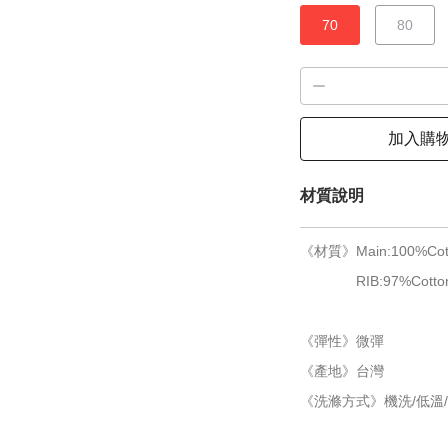
70
80
加入購
材質說明
《材質》Main:100%Cot
RIB:97%Cotton 
《彈性》微彈
《產地》台灣
《洗滌方式》機洗/低溫/