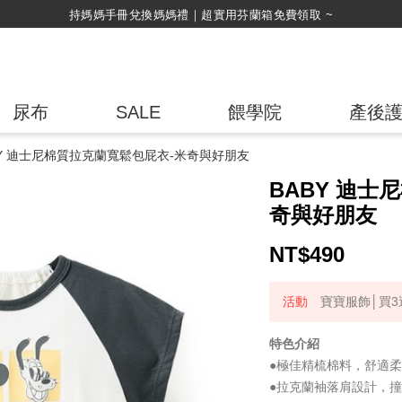
綁定LINE好友，500購物金立即折！
尿布
SALE
餵學院
產後
BY 迪士尼棉質拉克蘭寬鬆包屁衣-米奇與好朋友
BABY 迪士
奇與好朋友
NT$
490
寶寶服飾│買3送
特色介紹
●極佳精梳棉料，舒適
●拉克蘭袖落肩設計，