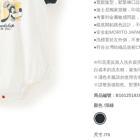
●寬鬆版型，鬆緊褲口
●迪士尼獨家授權，印
●考量到金屬敏感問題
●檔底開釦跳色設計，
●安全釦MORITO J
●洗標置於左外側，不
●符合台灣紡織品規範CNS
※印花需反面入洗衣袋
白成本的洗衣精，避免
※淺色衣服請勿使用含
※請整形後晾乾。熨燙
商品編號：B10125181
顏色 /
深綠
尺寸 /
70