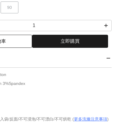
90
物車
立即購買
ton
3%Spandex
入袋/反面/不可浸泡/不可漂白/不可烘乾 (
更多洗滌注意事項
)