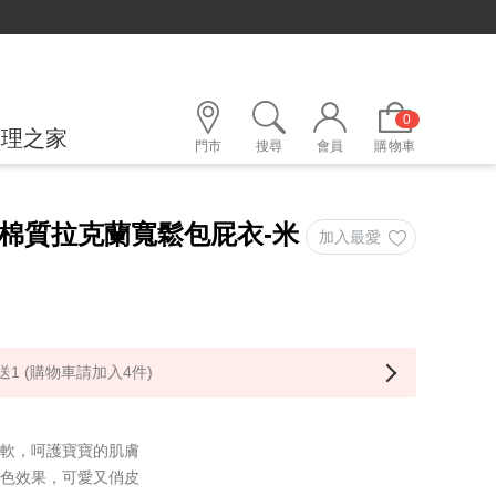
0
護理之家
門市
搜尋
會員
購物車
尼棉質拉克蘭寬鬆包屁衣-米
1 (購物車請加入4件)
柔軟，呵護寶寶的肌膚
撞色效果，可愛又俏皮