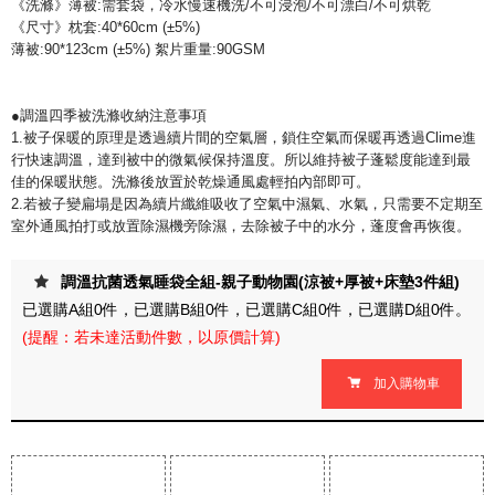
《洗滌》薄被:需套袋，冷水慢速機洗/不可浸泡/不可漂白/不可烘乾
《尺寸》枕套:40*60cm (±5%)
薄被:90*123cm (±5%) 絮片重量:90GSM
●調溫四季被洗滌收納注意事項
1.被子保暖的原理是透過續片間的空氣層，鎖住空氣而保暖再透過Clime進
行快速調溫，達到被中的微氣候保持溫度。所以維持被子蓬鬆度能達到最
佳的保暖狀態。洗滌後放置於乾燥通風處輕拍內部即可。
2.若被子變扁塌是因為續片纖維吸收了空氣中濕氣、水氣，只需要不定期至
室外通風拍打或放置除濕機旁除濕，去除被子中的水分，蓬度會再恢復。
調溫抗菌透氣睡袋全組-親子動物園(涼被+厚被+床墊3件組)
已選購
A
組
0
件，已選購
B
組
0
件，已選購
C
組
0
件，已選購
D
組
0
件。
(提醒：若未達活動件數，以原價計算)
加入購物車