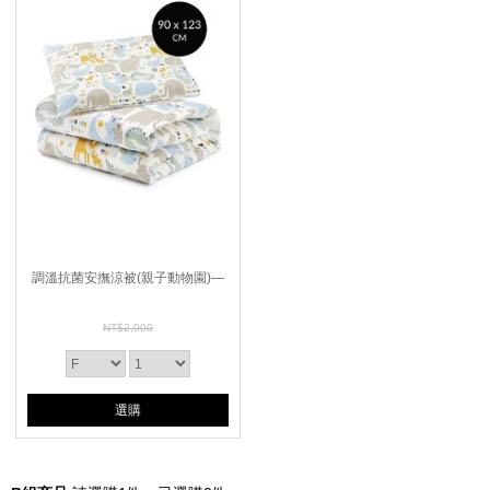
調溫抗菌安撫涼被(親子動物園)—
睡袋組適用
NT$2,900
選購