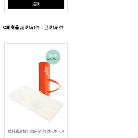
選購
C組商品
請選購
1
件，已選購
0
件。
敷料親膚棉行動床墊(無塑化劑)-14
0*70cm