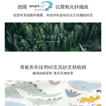
德國
抗菌氧化鋅纖維
抵禦有害細菌和黴菌，有效抑制臭味的永久性機能材質
薄被表布採用60支高紗支精梳棉
觸感細緻柔軟 兼具安撫效果