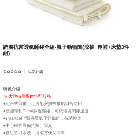
調溫抗菌透氣睡袋全組-親子動物園(涼被+厚被+床墊3件
組)
我要評論
特色介紹
※ 大體積僅提供宅配服務
●組合式薄被，可搭配安撫被被胎組合使用
●德國專利Clima調溫纖維，可依環境調節溫度
●smartcel™醫療級氧化鋅纖維，抗菌抑臭
●中心鋪棉具備抗菌、除臭
●整組皆可水洗，清潔方便又簡單