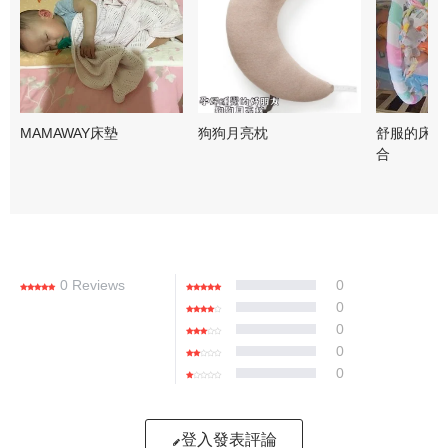
MAMAWAY床墊
狗狗月亮枕
舒服的床墊
合
0 Reviews
0
0
0
0
0
登入發表評論