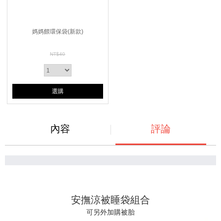
媽媽餵環保袋(新款)
NT$40
選購
內容
評論
安撫涼被睡袋組合
可另外加購被胎