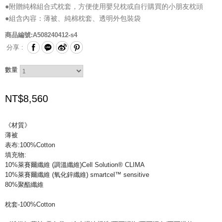
●附贈純棉組合式枕套，方便使用嬰兒枕或自行購買的小朋友枕頭
●組含內容：薄被、純棉枕套、透明外包裝袋
商品編號:A508240412-s4
分享 :
數量
NT$
8,560
《材質》
薄被
表布:100%Cotton
填充物:
10%萊賽爾纖維 (調溫纖維)Cell Solution® CLIMA
10%萊賽爾纖維 (氧化鋅纖維) smartcel™ sensitive
80%聚酯纖維
枕套-100%Cotton