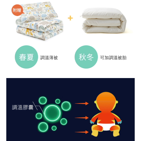
調溫薄被
可加調溫被胎