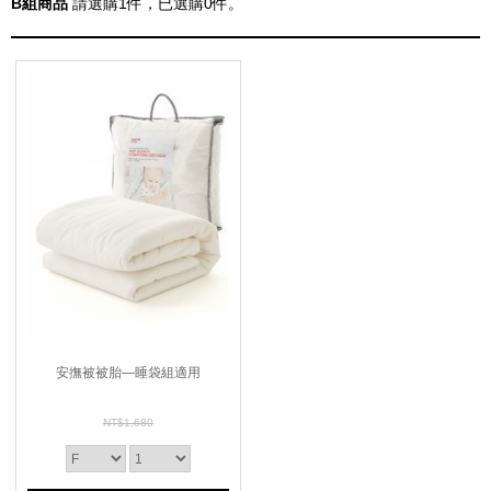
B組商品
請選購
1
件，已選購
0
件。
安撫被被胎—睡袋組適用
NT$1,680