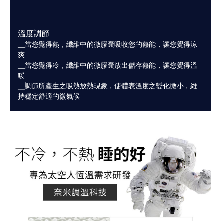
溫度調節
╴當您覺得熱，纖維中的微膠囊吸收您的熱能，讓您覺得涼
爽
╴當您覺得冷，纖維中的微膠囊放出儲存熱能，讓您覺得溫
暖
╴調節所產生之吸熱放熱現象，使體表溫度之變化微小，維
持穩定舒適的微氣候