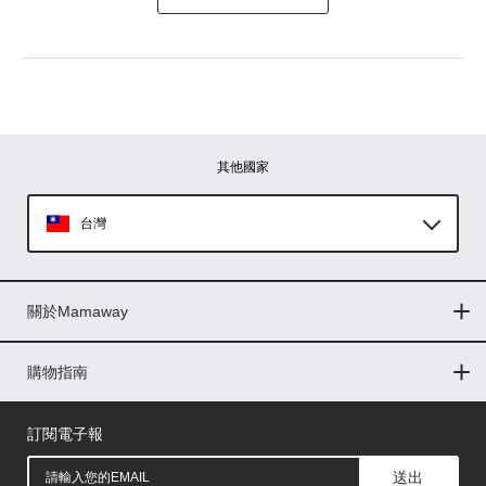
寫評論
請評分：
其他國家
台灣
Global
關於Mamaway
印尼
門市據點
最新消息
品牌故事
人力招募
媒體花絮
隱私權聲明
CSR企業社會責任
菲律賓
購物指南
購物常見問題
退換貨問題
儲值金使用條款
購買儲值金
發票問題
會員權益
線上留言
吸乳器-免費體驗
馬來西亞
訂閱電子報
送出