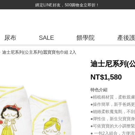
持媽媽手冊兌換媽媽禮｜超實用芬蘭箱免費領取 ~
尿布
SALE
餵學院
產後
迪士尼系列(公主系列)蠶寶寶包巾組 2入
迪士尼系列(公
NT$
1,580
特色介紹
●精梳棉材質，柔軟親
●操作簡單，新手爸媽
●細緻柔軟魔鬼氈，不
●彈性佳，新生兒寶寶身
●可依寶寶的大小調整
● 一包2入組合，方便