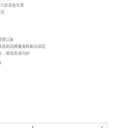
，三款花色可選
個月
寶寶口鼻
清洗前請將魔鬼氈黏住固定
洗，避免造成勾紗
4