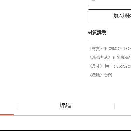
加入購
材質說明
《材質》100%COTTO
《洗滌方式》套袋機洗/
《尺寸》包巾：66x52cm
《產地》台灣
評論