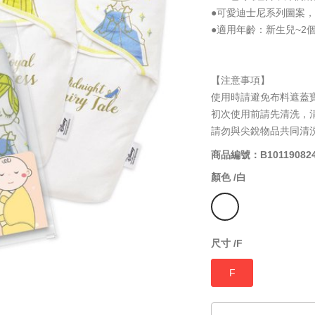
●可愛迪士尼系列圖案
●適用年齡：新生兒~2
【注意事項】
使用時請避免布料遮蓋
初次使用前請先清洗，
請勿與尖銳物品共同清
商品編號：B10119082
顏色 /
白
尺寸 /
F
F