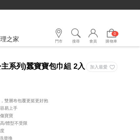
0
護理之家
門市
搜尋
會員
購物車
主系列)蠶寶寶包巾組 2入
膚，雙層布包覆更挺更好抱
更容易上手
刮傷寶寶
高/體型不受限
緊度
清洗替換