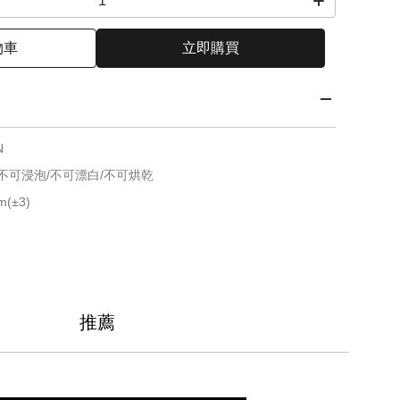
物車
立即購買
N
不可浸泡/不可漂白/不可烘乾
(±3)
推薦