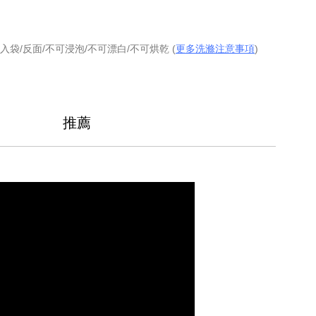
入袋/反面/不可浸泡/不可漂白/不可烘乾 (
更多洗滌注意事項
)
推薦