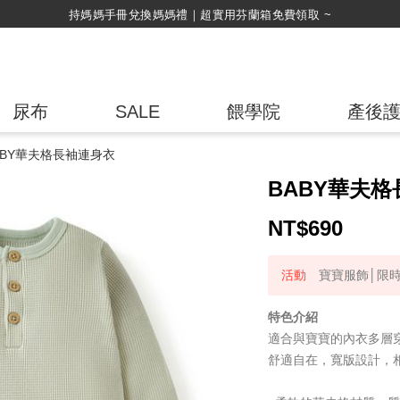
綁定LINE好友，500購物金立即折！
尿布
SALE
餵學院
產後
ABY華夫格長袖連身衣
BABY華夫
NT$
690
寶寶服飾│限時
特色介紹
適合與寶寶的內衣多層
舒適自在，寬版設計，