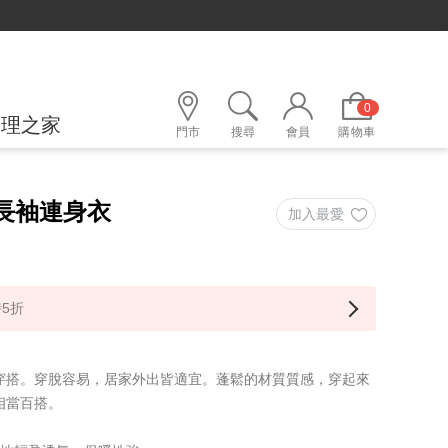
0
護理之家
門市
搜尋
會員
購物車
格長袖連身衣
5折
穿搭。穿脫容易，居家外出皆適宜。蓬鬆的材質質感，穿起來
相當百搭。