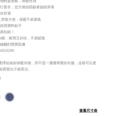
質地輕盈透氣，保暖性強
自行更衣，也方便由照顧者協助穿著
自在舒適
,穿脫方便，保暖不易透風
，採用塑料釦子
不易扣錯！
APAN製，耐用又好扣，不易鬆脫
會碰觸到寶寶肌膚
15290
以選擇短袖加保暖衣物，而不是一層層厚重的衣服，這樣可以更
避免寶寶出汗後受涼。
1
查看尺寸表