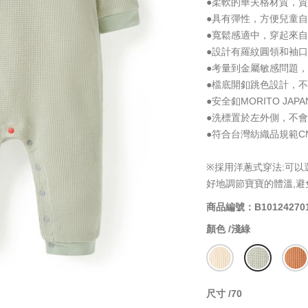
●柔軟的華夫格材質，
●具有彈性，方便兒童
●寬鬆感適中，穿起來
●設計有羅紋圓領和袖口
●考量到金屬敏感問題
●檔底開釦跳色設計，
●安全釦MORITO J
●洗標置於左外側，不
●符合台灣紡織品規範CNS
※採用洋蔥式穿法:可
好地調節寶寶的體溫,
商品編號：B10124270
顏色 /
淺綠
尺寸 /
70