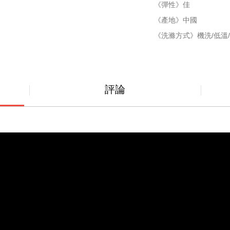
《彈性》佳
《產地》中國
《洗滌方式》機洗/低溫/
評論