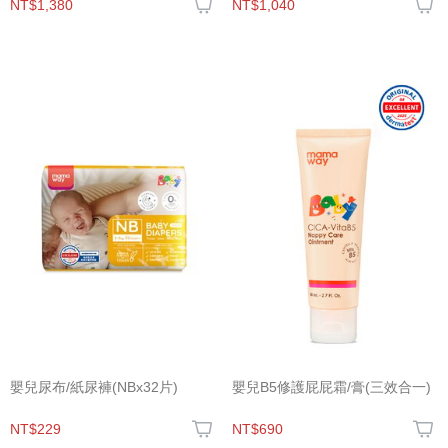
NT$1,380
NT$1,040
嬰兒尿布/紙尿褲(NBx32片)
嬰兒B5修護屁屁霜/膏(三效合一)
NT$229
NT$690