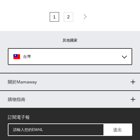
1
2
其他國家
台灣
Global
關於Mamaway
印尼
門市據點
最新消息
品牌故事
人力招募
媒體花絮
隱私權聲明
CSR企業社會責任
菲律賓
購物指南
購物常見問題
退換貨問題
儲值金使用條款
購買儲值金
發票問題
會員權益
線上留言
吸乳器-免費體驗
馬來西亞
訂閱電子報
送出