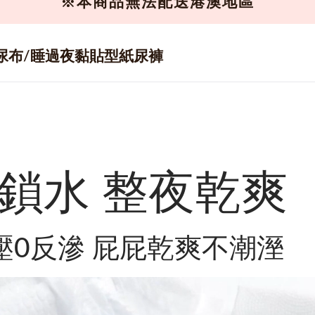
※本商品無法配送港澳地區
尿布/睡過夜黏貼型紙尿褲
鎖水 整夜乾爽
壓0反滲 屁屁乾爽不潮溼