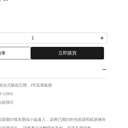
物車
立即購買
複合式吸收芯體，PE高透氣膜
-13KG
包裝標示
包裝開封後灰塵或小蟲進入，請將已開封的包裝袋和紙尿褲存