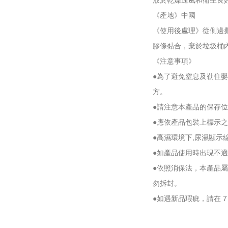
放於乾燥通風和衛生良
《產地》中國
《使用後處理》從側邊
膠條黏合，棄於垃圾桶
《注意事項》
●為了避免窒息及勒住
方。
●請注意本產品的保存位
●應依產品包裝上標示
●高濕環境下,尿濕顯示
●如產品使用時出現不
●依照消保法，本產品屬
勿拆封。
●如遇新品瑕疵，請在 