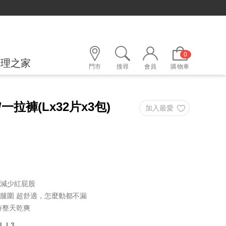
0
護理之家
門市
搜尋
會員
購物車
拉褲(Lx32片x3包)
，減少紅屁股
 / 腿圍 超舒適，怎麼動都不漏
持整天乾爽
_L3