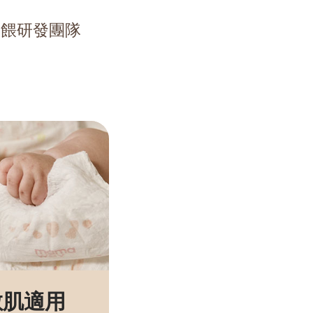
媽餵研發團隊
敏肌適用