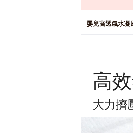
嬰兒高透氣水凝
高效
大力擠