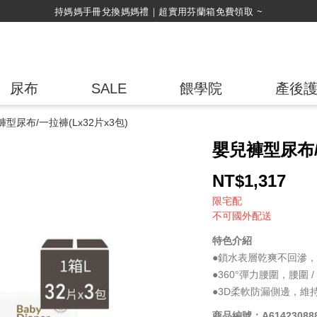
綁定LINE好友，500購物金立即折！
尿布
SALE
餵學院
產後
型尿布/一拉褲(Lx32片x3包)
嬰兒褲型尿布/一
NT$
1,317
限宅配
不可國外配送
特色介紹
●鎖水表層乾爽不回滲
●360°彈力腰圍，腰圍
●3D柔軟防漏側邊，維
商品編號：A614230888