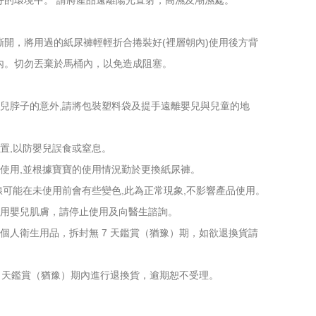
好的環境中。 請將產品遠離陽光直射，高濕及潮濕處。
撕開，將用過的紙尿褲輕輕折合捲裝好(裡層朝內)使用後方背
內。切勿丟棄於馬桶內，以免造成阻塞。
嬰兒脖子的意外,請將包裝塑料袋及提手遠離嬰兒與兒童的地
置,以防嬰兒誤食或窒息。
之使用,並根據寶寶的使用情況勤於更換紙尿褲。
線可能在未使用前會有些變色,此為正常現象,不影響產品使用。
適用嬰兒肌膚，請停止使用及向醫生諮詢。
個人衛生用品，拆封無 7 天鑑賞（猶豫）期，如欲退換貨請
7 天鑑賞（猶豫）期內進行退換貨，逾期恕不受理。