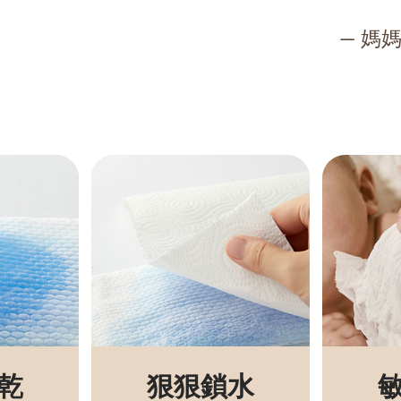
— 媽
乾
狠狠鎖水