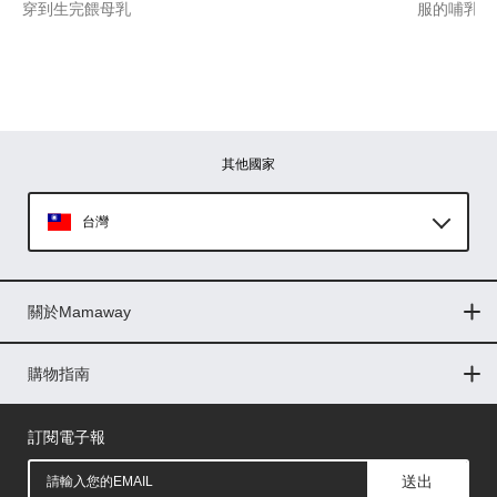
穿到生完餵母乳
服的哺乳內
其他國家
台灣
Global
關於Mamaway
印尼
門市據點
最新消息
品牌故事
人力招募
媒體花絮
隱私權聲明
CSR企業社會責任
菲律賓
購物指南
購物常見問題
退換貨問題
儲值金使用條款
購買儲值金
發票問題
會員權益
線上留言
吸乳器-免費體驗
馬來西亞
訂閱電子報
送出