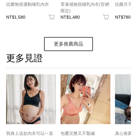
抗菌無痕運動哺乳內衣
零著感無痕哺乳內衣(官網
抗菌月子內
限定)
NT$1,580
NT$1,480
NT$780
更多推薦商品
更多見證
我身上這款內衣可以一直
包覆完整又不緊繃
真心推薦睡