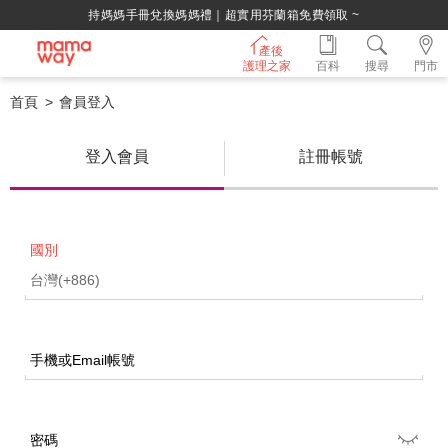
持媽媽手冊兌換媽媽禮｜超實用芬蘭箱免費領取 ~
產後
護理之家
百科
搜尋
門市
首頁
會員登入
登入會員
註冊帳號
國別
手機或Email帳號
密碼