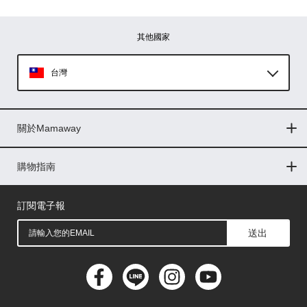
其他國家
台灣
Global
關於Mamaway
印尼
門市據點
最新消息
品牌故事
人力招募
媒體花絮
隱私權聲明
CSR企業社會責任
菲律賓
購物指南
購物常見問題
退換貨問題
儲值金使用條款
購買儲值金
發票問題
會員權益
線上留言
吸乳器-免費體驗
馬來西亞
訂閱電子報
送出