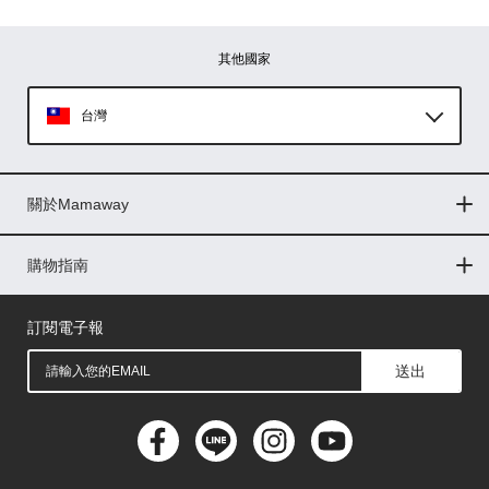
其他國家
台灣
Global
關於Mamaway
印尼
門市據點
最新消息
品牌故事
人力招募
媒體花絮
隱私權聲明
CSR企業社會責任
菲律賓
購物指南
購物常見問題
退換貨問題
儲值金使用條款
購買儲值金
發票問題
會員權益
線上留言
吸乳器-免費體驗
馬來西亞
訂閱電子報
送出