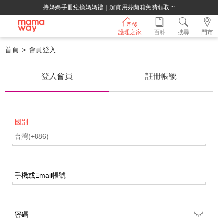
持媽媽手冊兌換媽媽禮｜超實用芬蘭箱免費領取 ~
產後
護理之家
百科
搜尋
門市
首頁
會員登入
登入會員
註冊帳號
國別
手機或Email帳號
密碼