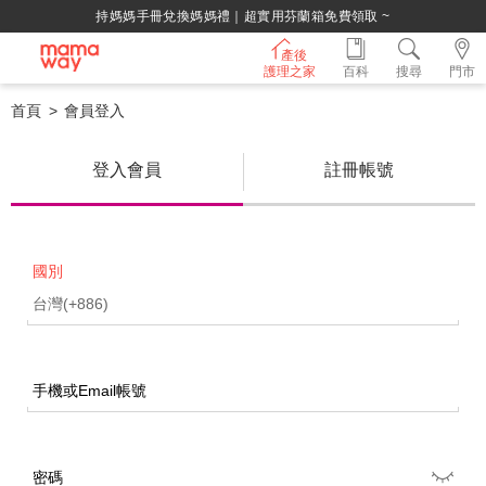
持媽媽手冊兌換媽媽禮｜超實用芬蘭箱免費領取 ~
產後
護理之家
百科
搜尋
門市
首頁
會員登入
登入會員
註冊帳號
國別
手機或Email帳號
密碼