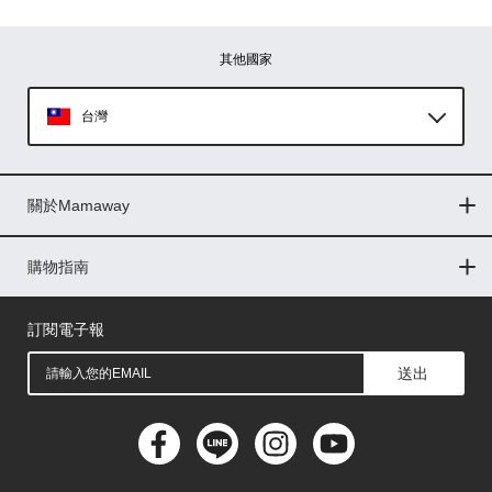
其他國家
台灣
Global
關於Mamaway
印尼
門市據點
最新消息
品牌故事
人力招募
媒體花絮
隱私權聲明
CSR企業社會責任
菲律賓
購物指南
購物常見問題
退換貨問題
儲值金使用條款
購買儲值金
發票問題
會員權益
線上留言
吸乳器-免費體驗
馬來西亞
訂閱電子報
送出