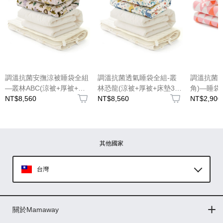
調溫抗菌安撫涼被睡袋全組
調溫抗菌透氣睡袋全組-叢
調溫抗菌
—叢林ABC(涼被+厚被+床
林恐龍(涼被+厚被+床墊3件
角)—睡袋
墊3件組)
NT$8,560
組)
NT$8,560
NT$2,900
其他國家
台灣
Global
關於Mamaway
印尼