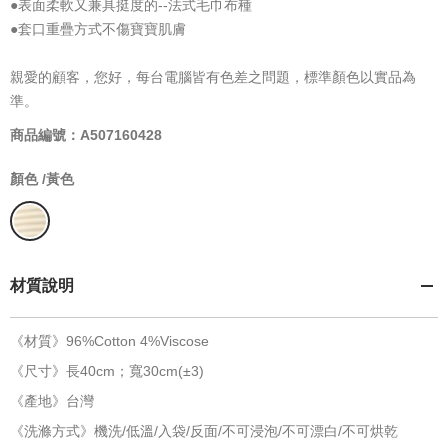
●表面柔軟又兼具挺度的--法式毛巾布種
●套口重疊方式不傷寶寶肌膚
親愛的顧客，您好，每台電腦皆有色差之問題，標準顏色以實品為
準。
商品編號：A507160428
顏色 /
黃色
材質說明
《材質》96%Cotton 4%Viscose
《尺寸》長40cm；寬30cm(±3)
《產地》台灣
《洗滌方式》機洗/低溫/入袋/反面/不可浸泡/不可漂白/不可烘乾