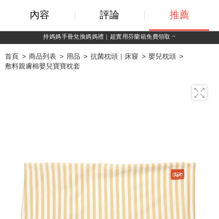
內容
評論
推薦
持媽媽手冊兌換媽媽禮｜超實用芬蘭箱免費領取 ~
首頁
商品列表
用品
抗菌枕頭｜床寢
嬰兒枕頭
敷料親膚棉嬰兒寶寶枕套