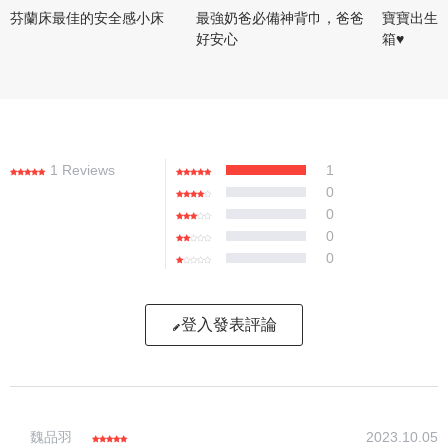
芬蘭床最佳的安全感小床
最強奶爸必備神背巾，爸爸
寶寶出生的
好安心
箱♥️
1 Reviews
1
0
0
0
0
登入發表評論
寫評論
魏品羽
2023.10.05