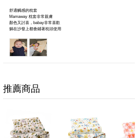
請評分：
舒適觸感的枕套
Mamaway 枕套非常親膚
顏色又討喜，babay非常喜歡
躺在沙發上都會鋪著枕頭使用
推薦商品
(圖片格式限jpg、jpeg)
圖片上傳
圖片上傳
圖片上傳
圖片上傳
圖片上傳