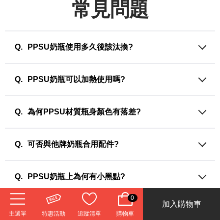
常見問題
PPSU奶瓶使用多久後該汰換?
PPSU瓶身經實驗證實，瓶身可耐高壓蒸氣消毒達1000次以
上。然而PPSU材質因清潔、使用、保存方式不同，而造成產品
PPSU奶瓶可以加熱使用嗎?
使用壽命不一，建議食用完畢，勿放置過久才清洗，並清潔
時，使用綠活系奶瓶蔬果洗潔液搭配矽膠旋轉奶瓶刷或奈米海
PSU材質系列奶瓶:(-20℃~+180℃)，可於耐溫內進行加熱，但
綿旋轉奶瓶刷刷洗，不易刮傷奶瓶內層，更可延長使用期限；
若需將PPSU奶瓶隔水加熱，需請維持加熱水溫勿過高，因母乳
為何PPSU材質瓶身顏色有落差?
然而當瓶身已出現較重刮痕、異味、缺損都須請立即更換新
內含珍貴成分，若加熱超過60℃以上，易破壞營養，直至母乳
品，若無出現以上異樣，為考量衛生，建議可於8~12個月適時
完全解凍，回溫到接近體溫、不冰冷、適宜哺餵的溫度即可!
採用美國蘇威/德國巴斯夫大廠PPSU原料，製作時是因原料別
汰舊換新!
故會出現稍微色差-美國蘇威-偏褐色/德國巴斯夫-較透明 ，皆為
可否與他牌奶瓶合用配件?
正常品；且亦會因為反覆使用摩擦，反覆清潔刷洗、消毒後皆
會讓瓶身稍喪失原本的光澤感!
目前市面上的奶瓶及配件雖然大致上口徑是相似的，但其實各
家的產品可能會因為螺牙、接縫等不完全吻合而產生漏奶，甚
PPSU奶瓶上為何有小黑點?
至鬆脫等現象，因此我們建議奶瓶和奶嘴、配件最好還是使用
同一家品牌的組合，以避免有相關的爭議和造成您的使用困
黑點不是其他材質，他也是PPSU原料之一 PPSU原料本身特
0
加入購物車
擾。
性，因為原料需要350℃高溫吹瓶製造的時候才會隨機出現，但
PPSU奶瓶底部為何有紋路?
主選單
特惠活動
追蹤清單
購物車
因製程原料流動狀態偶有較慢不均關係而產生”晶點”所致，該晶