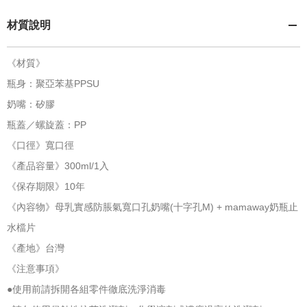
材質說明
《材質》
瓶身：聚亞苯基PPSU
奶嘴：矽膠
瓶蓋／螺旋蓋：PP
《口徑》寬口徑
《產品容量》300ml/1入
《保存期限》10年
《內容物》母乳實感防脹氣寬口孔奶嘴(十字孔M) + mamaway奶瓶止
水檔片
《產地》台灣
《注意事項》
●使用前請拆開各組零件徹底洗淨消毒