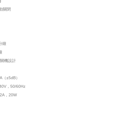
g
自動關閉
 分鐘
鐘
動關機設計
A（±5dB）
0V，50/60Hz
22A，20W