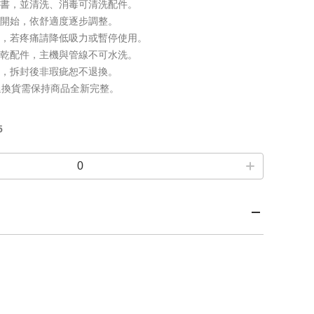
明書，並清洗、消毒可清洗配件。
力開始，依舒適度逐步調整。
適，若疼痛請降低吸力或暫停使用。
晾乾配件，主機與管線不可水洗。
品，拆封後非瑕疵恕不退換。
，退換貨需保持商品全新完整。
5