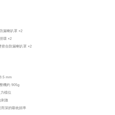
防漏喇叭罩 ×2
徑環 ×2
敷雙密合防漏喇叭罩 ×2
8.5 mm
整機約 905g
段吸力檔位
的刺激
慢而深的吸吮頻率