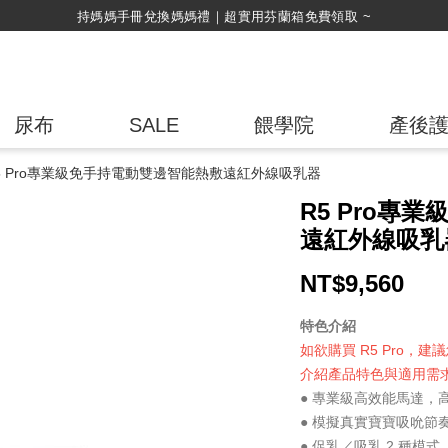
綁定LINE好友，500購物金立即折！
尿布
SALE
餵學院
產後
5 Pro專業級免手持電動雙邊智能熱敷遠紅外線吸乳器
R5 Pro專
遠紅外線吸乳
NT$
9,560
特色介紹
如欲購買 R5 Pro
介紹產品特色與適用需
● 專業級高效能馬達
● 模擬真實寶寶吸吮節
● 促乳／吸乳 2 種模