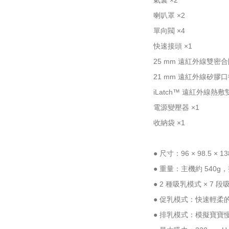
氣囊 ×2
喇叭罩 ×2
單向閥 ×4
快速接頭 ×1
25 mm 遠紅外線雙密合
21 mm 遠紅外線矽膠口
iLatch™ 遠紅外線熱
電源變壓器 ×1
收納袋 ×1
● 尺寸：96 × 98.5 × 13
● 重量：主機約 540g，
● 2 種吸乳模式 × 7 
● 促乳模式：快速輕柔
● 排乳模式：模擬寶寶