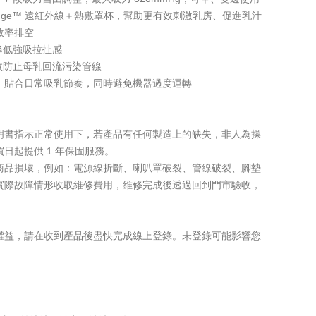
moFlange™ 遠紅外線＋熱敷罩杯，幫助更有效刺激乳房、促進乳汁
效率排空
降低強吸拉扯感
效防止母乳回流污染管線
計，貼合日常吸乳節奏，同時避免機器過度運轉
明書指示正常使用下，若產品有任何製造上的缺失，非人為操
日起提供 1 年保固服務。
商品損壞，例如：電源線折斷、喇叭罩破裂、管線破裂、腳墊
實際故障情形收取維修費用，維修完成後透過回到門市驗收，
權益，請在收到產品後盡快完成線上登錄。未登錄可能影響您