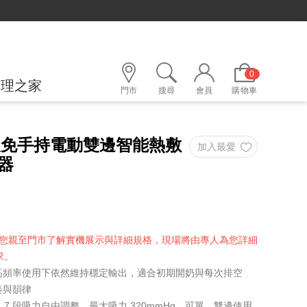
0
護理之家
門市
搜尋
會員
購物車
業級免手持電動雙邊智能熱敷
器
，建議您親至門市了解實機展示與詳細規格，現場將由專人為您詳細
求。
，高頻率使用下依然維持穩定輸出，適合初期開奶與每次排空
奏與韻律
式，7 段吸力自由調整，最大吸力 320mmHg，可單、雙邊使用