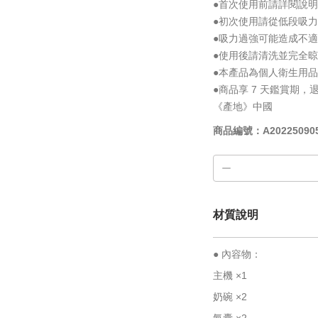
●首次使用前請詳閱說
●初次使用請從低段吸
●吸力過強可能造成不
●使用後請清洗並完全
●本產品為個人衛生用
●商品享 7 天鑑賞期
《產地》中國
商品編號：A20225090
材質說明
● 內容物：
主機 ×1
奶碗 ×2