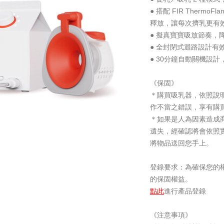
● 搭配 FIR Ther
釋放，讓每次擠乳更有
● 擬真寶寶吸放節奏，
● 全封閉式迴路設計有
● 30分鐘自動關機設
《保固》
＊購買吸乳器，依照說
作不當之錯誤，享有購買
＊如果是人為因素造成
遺失，經確認將會依照
將物品送回您手上。
登錄要求：為確保您的
的保固權益。
點此
進行產品登錄
《注意事項》