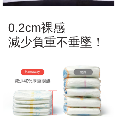
0.2cm裸感
減少負重不垂墜！