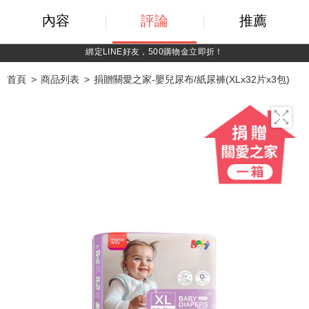
內容
評論
推薦
持媽媽手冊兌換媽媽禮｜超實用芬蘭箱免費領取 ~
首頁
商品列表
捐贈關愛之家-嬰兒尿布/紙尿褲(XLx32片x3包)