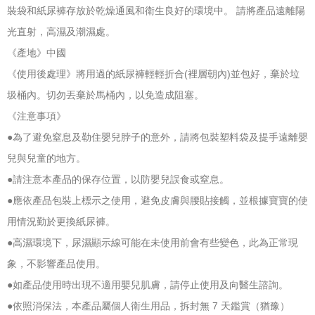
裝袋和紙尿褲存放於乾燥通風和衛生良好的環境中。 請將產品遠離陽
光直射，高濕及潮濕處。
《產地》中國
《使用後處理》將用過的紙尿褲輕輕折合(裡層朝內)並包好，棄於垃
圾桶內。切勿丟棄於馬桶內，以免造成阻塞。
《注意事項》
●為了避免窒息及勒住嬰兒脖子的意外，請將包裝塑料袋及提手遠離嬰
兒與兒童的地方。
●請注意本產品的保存位置，以防嬰兒誤食或窒息。
●應依產品包裝上標示之使用，避免皮膚與腰貼接觸，並根據寶寶的使
用情況勤於更換紙尿褲。
●高濕環境下，尿濕顯示線可能在未使用前會有些變色，此為正常現
象，不影響產品使用。
●如產品使用時出現不適用嬰兒肌膚，請停止使用及向醫生諮詢。
●依照消保法，本產品屬個人衛生用品，拆封無 7 天鑑賞（猶豫）