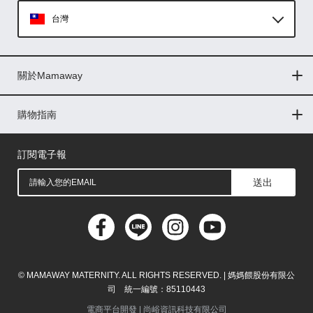
台灣
Global
關於Mamaway
印尼
門市據點
最新消息
品牌故事
人力招募
媒體花絮
隱私權聲明
CSR企業社會責任
菲律賓
購物指南
購物常見問題
退換貨問題
儲值金使用條款
購買儲值金
發票問題
會員權益
線上留言
吸乳器-免費體驗
馬來西亞
訂閱電子報
送出
(圖片格式限jpg、jpeg)
圖片上傳
圖片上傳
圖片上傳
圖片上傳
圖片上傳
© MAMAWAY MATERNITY. ALL RIGHTS RESERVED. | 媽媽餵股份有限公
司 統一編號：85110443
電商平台開發 |
尚峪資訊科技有限公司