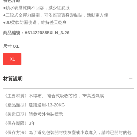
特色介紹
●鎖水表層乾爽不回滲，減少紅屁股
●三段式全彈力腰圍，可依照寶寶身形黏貼，活動更方便
●3D柔軟防漏側邊，維持整天乾爽
商品編號：A614220885XLN_3-26
尺寸 /
XL
XL
材質說明
《主要材質》不織布、 複合式吸收芯體，PE高透氣膜
《產品類型》建議適用-13-20KG
《製造日期》請參考外包裝標示
《保存期限》3年
《保存方法》為了避免包裝開封後灰塵或小蟲進入，請將已開封的包