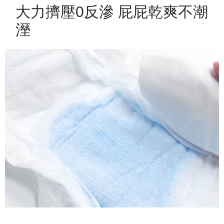
大力擠壓0反滲 屁屁乾爽不潮
溼